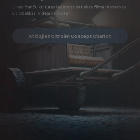
Divas franču kultūras leģendas satiekas filmā “Asterikss
un Obelikss: Vidējā karaliste"
Atklājiet Citroën Concept Chariot