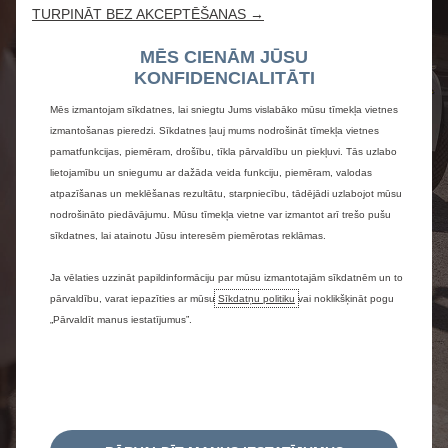
TURPINĀT BEZ AKCEPTĒŠANAS →
MĒS CIENĀM JŪSU
KONFIDENCIALITĀTI
Mēs izmantojam sīkdatnes, lai sniegtu Jums vislabāko mūsu tīmekļa vietnes
izmantošanas pieredzi. Sīkdatnes ļauj mums nodrošināt tīmekļa vietnes
pamatfunkcijas, piemēram, drošību, tīkla pārvaldību un piekļuvi. Tās uzlabo
lietojamību un sniegumu ar dažāda veida funkciju, piemēram, valodas
atpazīšanas un meklēšanas rezultātu, starpniecību, tādējādi uzlabojot mūsu
nodrošināto piedāvājumu. Mūsu tīmekļa vietne var izmantot arī trešo pušu
sīkdatnes, lai atainotu Jūsu interesēm piemērotas reklāmas.
Ja vēlaties uzzināt papildinformāciju par mūsu izmantotajām sīkdatnēm un to
pārvaldību, varat iepazīties ar mūsu
Sīkdatņu politiku
vai noklikšķināt pogu
„Pārvaldīt manus iestatījumus”.