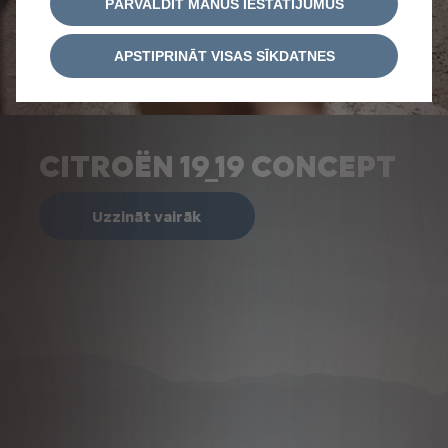
PĀRVALDĪT MANUS IESTATĪJUMUS
APSTIPRINĀT VISAS SĪKDATNES
CITROËN 19_19 CONCEPT
Uzzināt vairāk