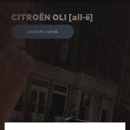
CITROËN OLI [all-ë]
Uzzināt vairāk