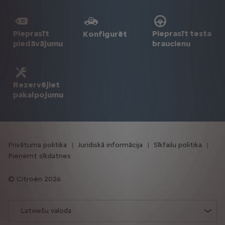
Pieprasīt
Pieprasīt testa
Konfigurēt
piedāvājumu
braucienu
Rezervējiet
pakalpojumu
Privātuma politika
Juridiskā informācija
Sīkfailu politika
Pieņemt sīkdatnes
Citroën 2026
Latviešu valoda