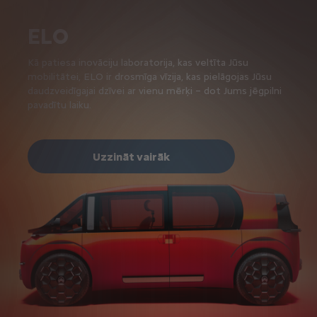
ELO
Kā patiesa inovāciju laboratorija, kas veltīta Jūsu
mobilitātei, ELO ir drosmīga vīzija, kas pielāgojas Jūsu
daudzveidīgajai dzīvei ar vienu mērķi – dot Jums jēgpilni
pavadītu laiku.
Uzzināt vairāk