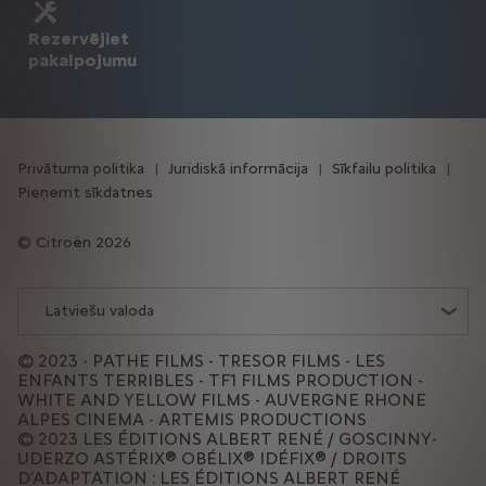
Rezervējiet
pakalpojumu
Privātuma politika
Juridiskā informācija
Sīkfailu politika
Pieņemt sīkdatnes
Citroën 2026
Latviešu valoda
© 2023 - PATHE FILMS - TRESOR FILMS - LES
ENFANTS TERRIBLES - TF1 FILMS PRODUCTION -
WHITE AND YELLOW FILMS - AUVERGNE RHONE
ALPES CINEMA - ARTEMIS PRODUCTIONS
© 2023 LES ÉDITIONS ALBERT RENÉ / GOSCINNY-
UDERZO ASTÉRIX® OBÉLIX® IDÉFIX® / DROITS
D’ADAPTATION : LES ÉDITIONS ALBERT RENÉ