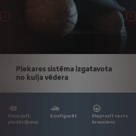
Iepriekšējais
N
Piekares sistēma izgatavota
Priekšējie lukturi, ko darbina
Riteņi izgatavoti no
no kuiļa vēdera
maģiskie jāņtārpiņi
pārstrādātiem vairogiem
Pieprasīt
Pieprasīt testa
Konfigurēt
piedāvājumu
braucienu