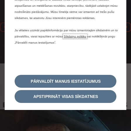
atpazīšanas un meklēšanas rezultātu, starpniecību, tādējādi uzlabojot mūsu
nodrošināto piedāvājumu. Mūsu tīmekļa vietne var izmantot arī trešo pušu
sīkdatnes, lai atainotu Jūsu interesēm piemērotas reklāmas.
Iepriekšējais
N
Ja vēlaties uzzināt papildinformāciju par mūsu izmantotajām sīkdatnēm un to
pārvaldību, varat iepazīties ar mūsu
Sīkdatņu politiku
vai noklikšķināt pogu
„Pārvaldīt manus iestatījumus”.
Drosmīgs Asterikss stila dizains
Masīvozola virsbūve
Sēdekļi pārklāti ar tartāna
Jumta pārklāts ar “Lutetia”
PĀRVALDĪT MANUS IESTATĪJUMUS
audumu
audeklu
APSTIPRINĀT VISAS SĪKDATNES
EKO DRAUDZĪGAS TEHNOLOĢIJAS