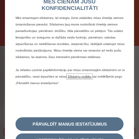
MĒS CIENĀM JŪSU
Jau tagad ir pieejams elektrificēts automobilis, kas
KONFIDENCIALITĀTI
atbilst plašam Jūsu vajadzību klāstam: pilnībā
elektriska, uzlādējamā hibrīda un hibrīda versija.
Mēs izmantojam sīkdatnes, lai sniegtu Jums vislabāko mūsu tīmekļa vietnes
izmantošanas pieredzi. Sīkdatnes ļauj mums nodrošināt tīmekļa vietnes
pamatfunkcijas, piemēram, drošību, tīkla pārvaldību un piekļuvi. Tās uzlabo
lietojamību un sniegumu ar dažāda veida funkciju, piemēram, valodas
atpazīšanas un meklēšanas rezultātu, starpniecību, tādējādi uzlabojot mūsu
nodrošināto piedāvājumu. Mūsu tīmekļa vietne var izmantot arī trešo pušu
Citroën ģimenes
sīkdatnes, lai atainotu Jūsu interesēm piemērotas reklāmas.
automobiļi
Ja vēlaties uzzināt papildinformāciju par mūsu izmantotajām sīkdatnēm un to
pārvaldību, varat iepazīties ar mūsu
Sīkdatņu politiku
vai noklikšķināt pogu
„Pārvaldīt manus iestatījumus”.
PĀRVALDĪT MANUS IESTATĪJUMUS
Iepriekšējais
Nāk