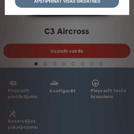
APSTIPRINĀT VISAS SĪKDATNES
C3 Aircross
Uzzināt vairāk
Pieprasīt
Pieprasīt testa
Konfigurēt
piedāvājumu
braucienu
Rezervējiet
pakalpojumu