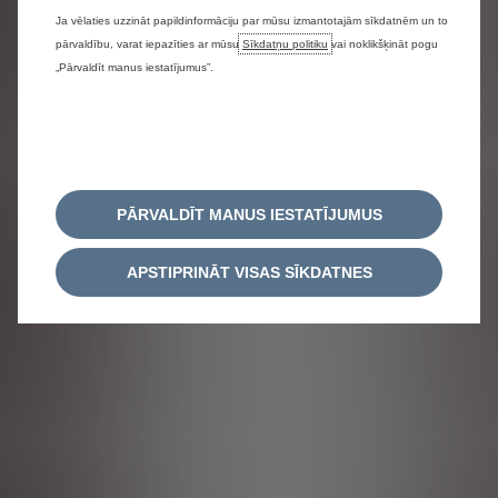
Ja vēlaties uzzināt papildinformāciju par mūsu izmantotajām sīkdatnēm un to
pārvaldību, varat iepazīties ar mūsu
Sīkdatņu politiku
vai noklikšķināt pogu
„Pārvaldīt manus iestatījumus”.
PĀRVALDĪT MANUS IESTATĪJUMUS
APSTIPRINĀT VISAS SĪKDATNES