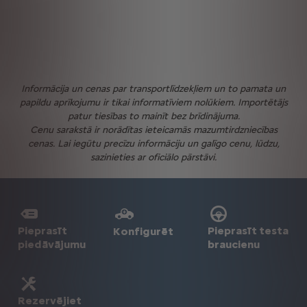
Informācija un cenas par transportlīdzekļiem un to pamata un
papildu aprīkojumu ir tikai informatīviem nolūkiem. Importētājs
patur tiesības to mainīt bez brīdinājuma.
Cenu sarakstā ir norādītas ieteicamās mazumtirdzniecības
cenas. Lai iegūtu precīzu informāciju un galīgo cenu, lūdzu,
sazinieties ar oficiālo pārstāvi.
Pieprasīt
Pieprasīt testa
Konfigurēt
piedāvājumu
braucienu
Rezervējiet