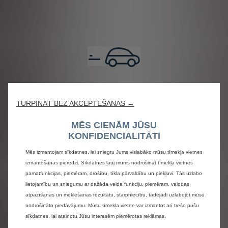
TURPINĀT BEZ AKCEPTĒŠANAS →
MĒS CIENĀM JŪSU
KONFIDENCIALITĀTI
Mēs izmantojam sīkdatnes, lai sniegtu Jums vislabāko mūsu tīmekļa vietnes
izmantošanas pieredzi. Sīkdatnes ļauj mums nodrošināt tīmekļa vietnes
pamatfunkcijas, piemēram, drošību, tīkla pārvaldību un piekļuvi. Tās uzlabo
lietojamību un sniegumu ar dažāda veida funkciju, piemēram, valodas
atpazīšanas un meklēšanas rezultātu, starpniecību, tādējādi uzlabojot mūsu
nodrošināto piedāvājumu. Mūsu tīmekļa vietne var izmantot arī trešo pušu
sīkdatnes, lai atainotu Jūsu interesēm piemērotas reklāmas.