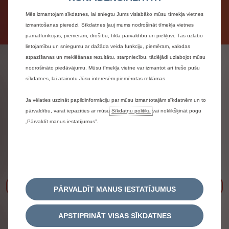
Turklāt tas vadāms bez transportlīdzekļa vadītāja
apliecības!
Mēs izmantojam sīkdatnes, lai sniegtu Jums vislabāko mūsu tīmekļa vietnes
izmantošanas pieredzi. Sīkdatnes ļauj mums nodrošināt tīmekļa vietnes
pamatfunkcijas, piemēram, drošību, tīkla pārvaldību un piekļuvi. Tās uzlabo
lietojamību un sniegumu ar dažāda veida funkciju, piemēram, valodas
atpazīšanas un meklēšanas rezultātu, starpniecību, tādējādi uzlabojot mūsu
Citroën automobiļi
nodrošināto piedāvājumu. Mūsu tīmekļa vietne var izmantot arī trešo pušu
sīkdatnes, lai atainotu Jūsu interesēm piemērotas reklāmas.
pilsētvidei
Ja vēlaties uzzināt papildinformāciju par mūsu izmantotajām sīkdatnēm un to
pārvaldību, varat iepazīties ar mūsu
Sīkdatņu politiku
vai noklikšķināt pogu
„Pārvaldīt manus iestatījumus”.
Iepriekšējais
Nāk
PĀRVALDĪT MANUS IESTATĪJUMUS
APSTIPRINĀT VISAS SĪKDATNES