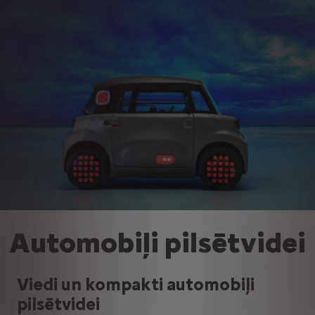
Automobiļi pilsētvidei
Viedi un kompakti automobiļi
pilsētvidei