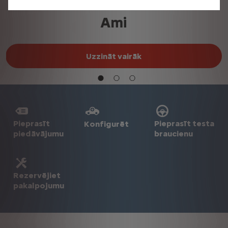
Ami
Uzzināt vairāk
Pieprasīt
Pieprasīt testa
Konfigurēt
piedāvājumu
braucienu
Rezervējiet
pakalpojumu