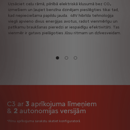
Uzsāciet ceļu rāmā, pilnībā elektriskā klusumā bez CO₂
izmešiem un ļaujiet benzīna dzinējam pieslēgties tikai tad,
kad nepieciešama papildu jauda. 48V hibrīda tehnoloģija
viegli apvieno divus enerģijas avotus, radot vienmērīgu un
patīkamu braukšanas pieredzi ar iespaidīgu efektivitāti. Tas
vienmēr ir gatavs pielāgoties Jūsu ritmam un dzīvesveidam.
C3 ar
3
aprīkojuma līmeņiem
&
2
autonomijas versijām
*Pilnu aprīkojuma sarakstu skatiet konfiguratorā.