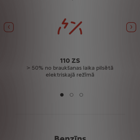
Iepriekšējais
Nāk
110 ZS
> 50% no braukšanas laika pilsētā
K
elektriskajā režīmā
Benzīns