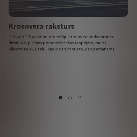
Krosovera raksturs
Citroën C3 apvieno drosmīgu krosovera iedvesmotu
dizainu ar plašām personalizācijas iespējām, radot
pilsētniecisku tēlu, kas ir gan robusts, gan pamanāms.