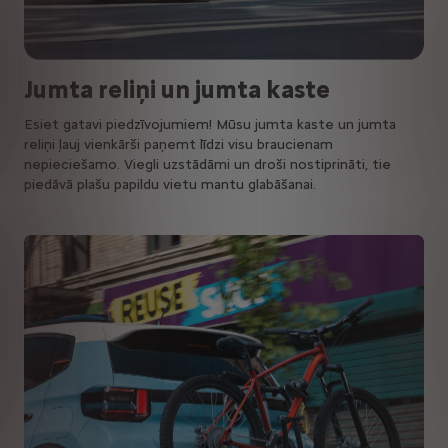
Jumta reliņi un jumta kaste
Esiet gatavi piedzīvojumiem! Mūsu jumta kaste un jumta
reliņi ļauj vienkārši paņemt līdzi visu braucienam
nepieciešamo. Viegli uzstādāmi un droši nostiprināti, tie
piedāvā plašu papildu vietu mantu glabāšanai.