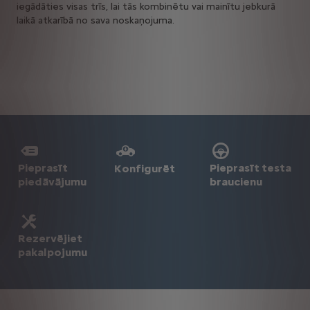
iegādāties visas trīs, lai tās kombinētu vai mainītu jebkurā
laikā atkarībā no sava noskaņojuma.
Pieprasīt
Pieprasīt testa
Konfigurēt
piedāvājumu
braucienu
Rezervējiet
pakalpojumu