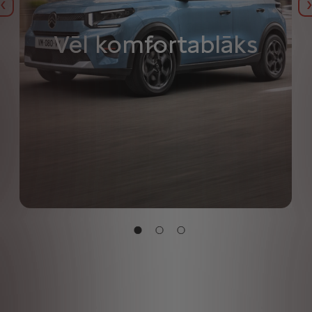
Iepriekšējais
Vēl komfortablāks