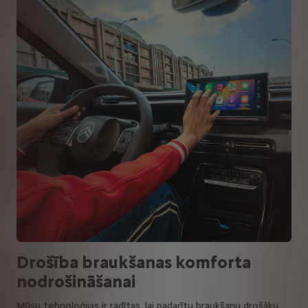
Drošība braukšanas komforta
nodrošināšanai
Mūsu tehnoloģijas ir radītas, lai padarītu braukšanu drošāku,