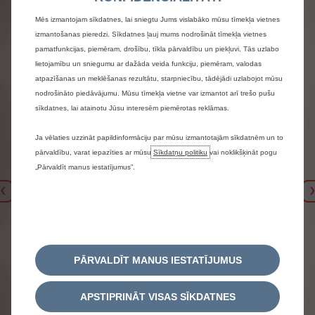
Mēs izmantojam sīkdatnes, lai sniegtu Jums vislabāko mūsu tīmekļa vietnes
izmantošanas pieredzi. Sīkdatnes ļauj mums nodrošināt tīmekļa vietnes
pamatfunkcijas, piemēram, drošību, tīkla pārvaldību un piekļuvi. Tās uzlabo
lietojamību un sniegumu ar dažāda veida funkciju, piemēram, valodas
atpazīšanas un meklēšanas rezultātu, starpniecību, tādējādi uzlabojot mūsu
nodrošināto piedāvājumu. Mūsu tīmekļa vietne var izmantot arī trešo pušu
sīkdatnes, lai atainotu Jūsu interesēm piemērotas reklāmas.
Ja vēlaties uzzināt papildinformāciju par mūsu izmantotajām sīkdatnēm un to
pārvaldību, varat iepazīties ar mūsu
Sīkdatņu politiku
vai noklikšķināt pogu
„Pārvaldīt manus iestatījumus”.
Iepriekšējais
PĀRVALDĪT MANUS IESTATĪJUMUS
APSTIPRINĀT VISAS SĪKDATNES