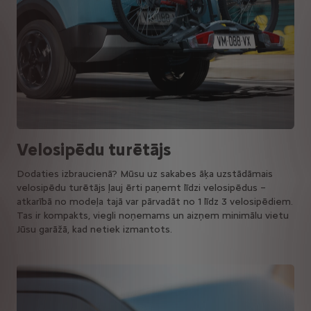
Velosipēdu turētājs
Dodaties izbraucienā? Mūsu uz sakabes āķa uzstādāmais
velosipēdu turētājs ļauj ērti paņemt līdzi velosipēdus –
atkarībā no modeļa tajā var pārvadāt no 1 līdz 3 velosipēdiem.
Tas ir kompakts, viegli noņemams un aizņem minimālu vietu
Jūsu garāžā, kad netiek izmantots.