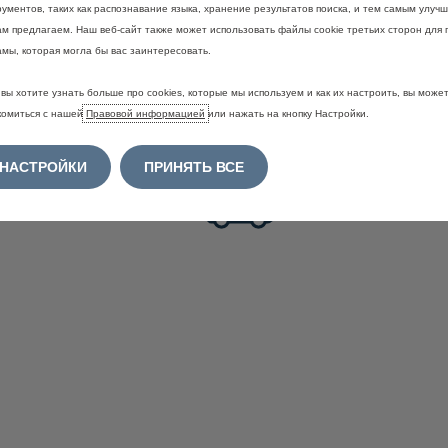
ументов, таких как распознавание языка, хранение результатов поиска, и тем самым улучш
ам предлагаем. Наш веб-сайт также может использовать файлы cookie третьих сторон для 
амы, которая могла бы вас заинтересовать.
вы хотите узнать больше про cookies, которые мы используем и как их настроить, вы може
комиться с нашей
Правовой информацией
или нажать на кнопку Настройки.
НАСТРОЙКИ
ПРИНЯТЬ ВСЕ