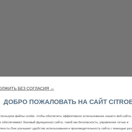
ОЛЖИТЬ БЕЗ СОГЛАСИЯ →
ДОБРО ПОЖАЛОВАТЬ НА САЙТ CITRO
спользуем файлы cookie, чтобы обеспечить эффективное использование нашего веб-сайта
ie обеспечивают базовый функционал сайта, такой как безопасность, управление сетью и
упность.Они улучшают удобство использования и производительность сайта с помощью ра