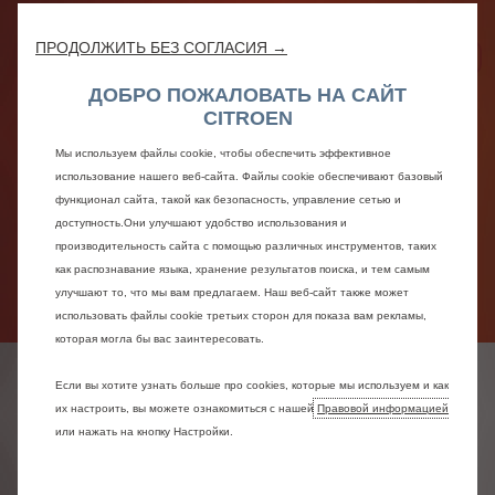
ПРОДОЛЖИТЬ БЕЗ СОГЛАСИЯ →
Назад
Да
ДОБРО ПОЖАЛОВАТЬ НА САЙТ
CITROEN
Прекрасный компромисс
Мы используем файлы cookie, чтобы обеспечить эффективное
использование нашего веб-сайта. Файлы cookie обеспечивают базовый
В полностью электрическом режиме
функционал сайта, такой как безопасность, управление сетью и
наслаждайтесь повышенной
доступность.Они улучшают удобство использования и
производительностью, мгновенным крутящим
производительность сайта с помощью различных инструментов, таких
моментом и уверенным ускорением в тишине.
как распознавание языка, хранение результатов поиска, и тем самым
Когда вы хотите отправиться в более дальнюю
улучшают то, что мы вам предлагаем. Наш веб-сайт также может
поездку, управление просто переходит к
использовать файлы cookie третьих сторон для показа вам рекламы,
бензиновому двигателю.
которая могла бы вас заинтересовать.
Подключаемые
Если вы хотите узнать больше про cookies, которые мы используем и как
их настроить, вы можете ознакомиться с нашей
Правовой информацией
гибридные
или нажать на кнопку Настройки.
автомобили Citroën