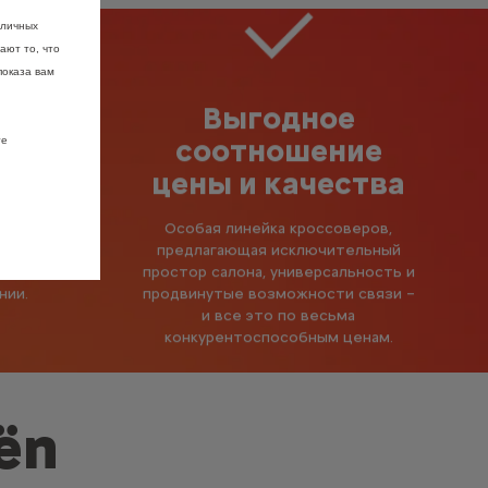
зличных
ают то, что
показа вам
ю
Выгодное
анная
соотношение
те
цены и качества
м помощи
Особая линейка кроссоверов,
е
предлагающая исключительный
ны в
простор салона, универсальность и
нии.
продвинутые возможности связи –
и все это по весьма
конкурентоспособным ценам.
ën