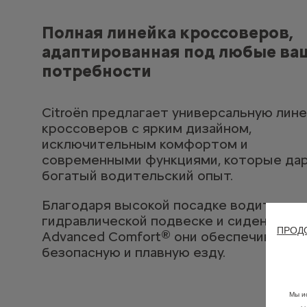
Полная линейка кроссоверов,
адаптированная под любые ва
потребности
Citroën предлагает универсальную лине
кроссоверов с ярким дизайном,
исключительным комфортом и
современными функциями, которые да
богатый водительский опыт.
Благодаря высокой посадке водителя,
гидравлической подвеске и сиденьям
ПРОД
Advanced Comfort® они обеспечивают
безопасную и плавную езду.
Мы и