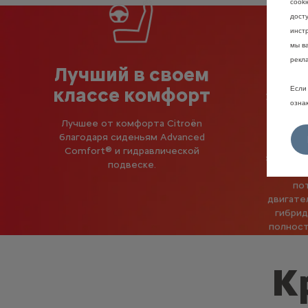
cook
дост
инстр
мы в
рекл
Лучший в своем
классе комфорт
эле
Если 
озна
а
Лучшее от комфорта Citroën
благодаря сиденьям Advanced
У
Comfort® и гидравлической
электри
подвеске.
отвеча
по
двигате
гибрид
полност
К