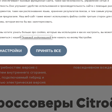
ie обеспечивают базовый функционал сайта, такой как безопасность, управление сетью и
упность.Они улучшают удобство использования и производительность сайта с помощью ра
ументов, таких как распознавание языка, хранение результатов поиска, и тем самым улучш
ам предлагаем. Наш веб-сайт также может использовать файлы cookie третьих сторон для 
амы, которая могла бы вас заинтересовать.
Линейка
Полность
ктрифицированных
укомплектов
вы хотите узнать больше про cookies, которые мы используем и как их настроить, вы може
комиться с нашей
Правовой информацией
или нажать на кнопку Настройки.
втомобилей
линейка
НАСТРОЙКИ
ПРИНЯТЬ ВСЕ
же сейчас доступен
До 20 технологий систе
фицированный автомобиль,
водителю, которы
ющий самым разным вашим
действительно полез
требностям: версия с
повседневном вожде
лем внутреннего сгорания,
, подключаемый гибрид и
ью электрическая версия.
россоверы Citro