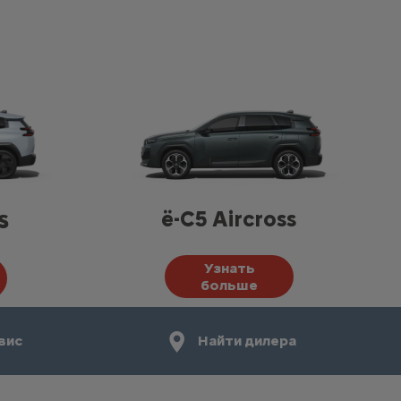
s
ë-C5 Aircross
Узнать
больше
вис
Найти дилера