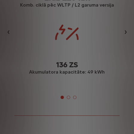
Komb. ciklā pēc WLTP / L2 garuma versija
Iepriekšējais
Nāk
136 ZS
Akumulatora kapacitāte: 49 kWh
tā iekļautais 3. režīma uzlādes kabelis ļauj veikt uzlādi, i
a)