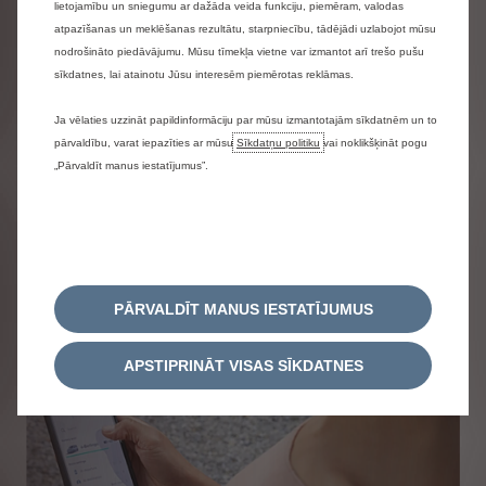
lietojamību un sniegumu ar dažāda veida funkciju, piemēram, valodas
atpazīšanas un meklēšanas rezultātu, starpniecību, tādējādi uzlabojot mūsu
nodrošināto piedāvājumu. Mūsu tīmekļa vietne var izmantot arī trešo pušu
sīkdatnes, lai atainotu Jūsu interesēm piemērotas reklāmas.
Ja vēlaties uzzināt papildinformāciju par mūsu izmantotajām sīkdatnēm un to
pārvaldību, varat iepazīties ar mūsu
Sīkdatņu politiku
vai noklikšķināt pogu
„Pārvaldīt manus iestatījumus”.
PĀRVALDĪT MANUS IESTATĪJUMUS
APSTIPRINĀT VISAS SĪKDATNES