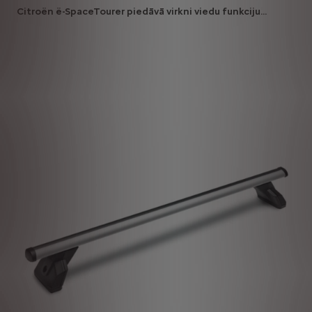
Citroën ë-SpaceTourer piedāvā virkni viedu funkciju...