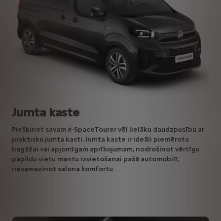
Jumta kaste
Piešķiriet savam ë-SpaceTourer vēl lielāku daudzpusību ar
praktisku jumta kasti. Jumta kaste ir ideāli piemērota
bagāžai vai apjomīgam aprīkojumam, nodrošinot vērtīgu
papildu vietu mantu izvietošanai pašā automobilī,
nesamazinot salona komfortu.