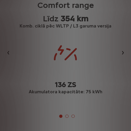
Comfort range
Līdz
354 km
Komb. ciklā pēc WLTP / L3 garuma versija
Iepriekšējais
Nāk
136 ZS
Akumulatora kapacitāte: 75 kWh
ektā iekļautais 3. režīma uzlādes kabelis ļauj veikt uzlādi, 
a)