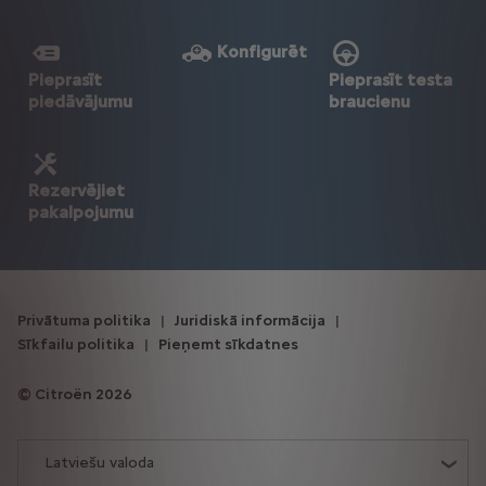
Konfigurēt
Pieprasīt
Pieprasīt testa
piedāvājumu
braucienu
Rezervējiet
pakalpojumu
Privātuma politika
Juridiskā informācija
Sīkfailu politika
Pieņemt sīkdatnes
Citroën 2026
Latviešu valoda