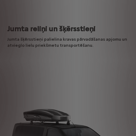
Jumta reliņi un šķērsstieņi
Jumta šķērsstieņi palielina kravas pārvadāšanas apjomu un
atvieglo lielu priekšmetu transportēšanu.