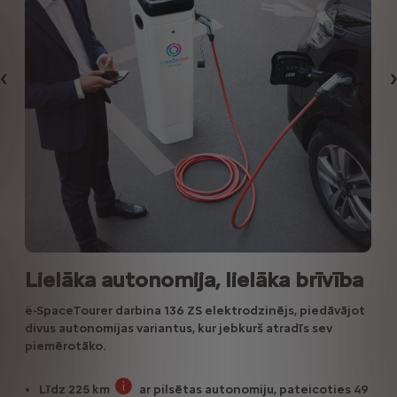
Iepriekšējais
Lielāka autonomija, lielāka brīvība
ë-SpaceTourer darbina 136 ZS elektrodzinējs, piedāvājot
divus autonomijas variantus, kur jebkurš atradīs sev
piemērotāko.
Līdz 225 km
ar pilsētas autonomiju, pateicoties 49