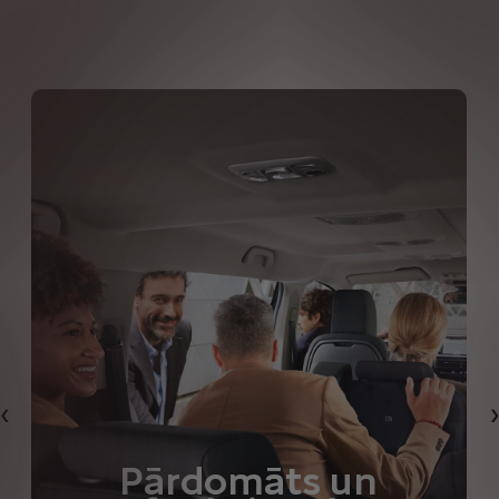
Iepriekšējais
Pārdomāts un