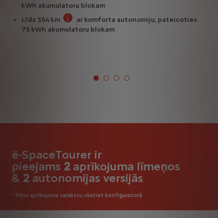
Komb. ciklā pēc WLTP.
kWh akumulatoru blokam
Līdz 354 km
ar komforta autonomiju, pateicoties
Komb. ciklā pēc WLTP.
75 kWh akumulatoru blokam
ë-SpaceTourer ir
pieejams
2
aprīkojuma līmeņos
&
2
autonomijas versijās
* Pilnu aprīkojuma sarakstu skatiet konfiguratorā