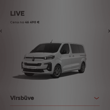
LIVE
Cena no
46 490 €
Iepriekšējais
Virsbūve