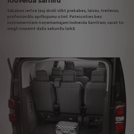
lodveida šarnīru
Sakabes ierīce ļauj droši vilkt piekabes, laivas, treilerus,
profesionālu aprīkojumu u.tml. Pateicoties bez
instrumentiem noņemamajam lodveida šarnīram, varat to
viegli noņemt dažu sekunžu laikā.