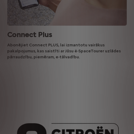
Connect Plus
Abonējiet Connect PLUS, lai izmantotu vairākus
pakalpojumus, kas saistīti ar Jūsu ë-SpaceTourer uzlādes
pārraudzību, piemēram, e-tālvadību.