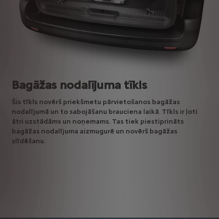
Bagāžas nodalījuma tīkls
Šis tīkls novērš priekšmetu pārvietošanos bagāžas
nodalījumā un to sabojāšanu brauciena laikā. Tīkls ir ļoti
ātri uzstādāms un noņemams. Tas tiek piestiprināts
bagāžas nodalījuma aizmugurē un novērš bagāžas
slīdēšanu.