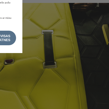
trešo pušu
ies ar mūsu
 VISAS
ATNES