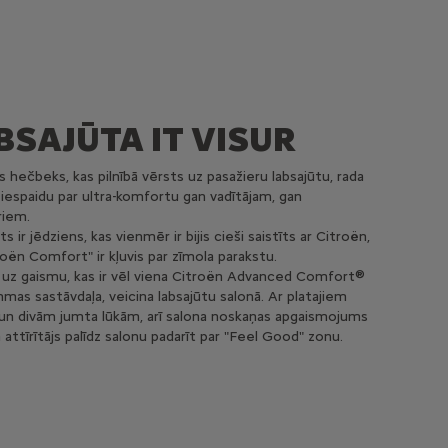
BSAJŪTA IT VISUR
ais hečbeks, kas pilnībā vērsts uz pasažieru labsajūtu, rada
u iespaidu par ultra-komfortu gan vadītājam, gan
riem.
 ir jēdziens, kas vienmēr ir bijis cieši saistīts ar Citroën,
roën Comfort" ir kļuvis par zīmola parakstu.
 uz gaismu, kas ir vēl viena Citroën Advanced Comfort®
mas sastāvdaļa, veicina labsajūtu salonā. Ar platajiem
un divām jumta lūkām, arī salona noskaņas apgaismojums
 attīrītājs palīdz salonu padarīt par "Feel Good" zonu.