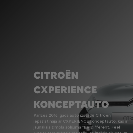
CITROËN
CXPERIENCE
KONCEPTAUTO
Parīzes 2016. gada auto izstādē Citroën
iepazīstināja ar CXPERIENCE konceptauto, kas ir
jaunākais zīmola solījuma "Be Different, Feel