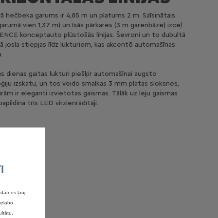
vā hečbeka garums ir 4,85 m un platums 2 m. Saīsinātais
garumā vien 1,37 m) un īsās pārkares (3 m garenbāze) izceļ
NCE konceptauto plūstošās līnijas. Ševroni un to dubultā
 josla stiepjas līdz lukturiem, kas akcentē automašīnas
.
s dienas gaitas lukturi piešķir automašīnai augsto
ģiju izskatu, un tos veido smalkas 3 mm platas sloksnes,
urām ir eleganti izvietotas gaismas. Tālāk uz leju gaismas
papildina trīs LED virzienrādītāji.
I
datnes ļauj
uzlabo
ltātu,