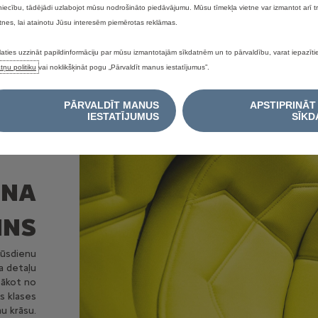
niecību, tādējādi uzlabojot mūsu nodrošināto piedāvājumu. Mūsu tīmekļa vietne var izmantot arī 
tnes, lai atainotu Jūsu interesēm piemērotas reklāmas.
laties uzzināt papildinformāciju par mūsu izmantotajām sīkdatnēm un to pārvaldību, varat iepazīt
tņu politiku
vai noklikšķināt pogu „Pārvaldīt manus iestatījumus”.
PĀRVALDĪT MANUS
APSTIPRINĀT
IESTATĪJUMUS
SĪKD
ONA
INS
mūsdienu
a detaļu
 sākot no
s klases
nu krāsu.