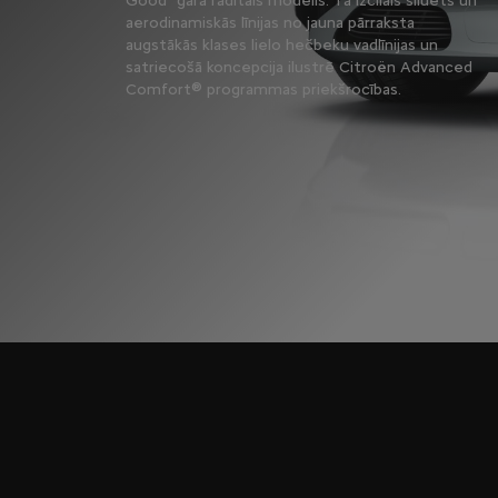
Good" garā radītais modelis. Tā izcilais siluets un
aerodinamiskās līnijas no jauna pārraksta
augstākās klases lielo hečbeku vadlīnijas un
satriecošā koncepcija ilustrē Citroën Advanced
Comfort® programmas priekšrocības.