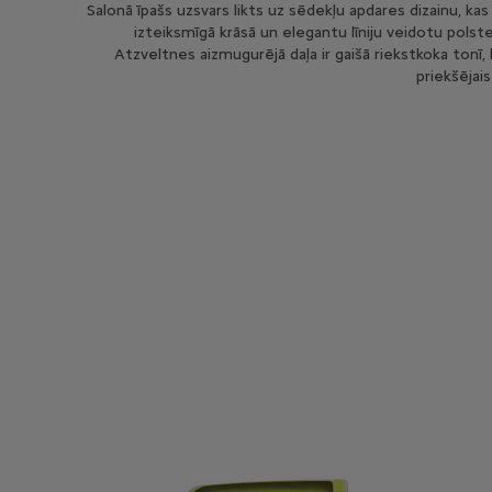
Salonā īpašs uzsvars likts uz sēdekļu apdares dizainu, kas
izteiksmīgā krāsā un elegantu līniju veidotu polst
Atzveltnes aizmugurējā daļa ir gaišā riekstkoka tonī, l
priekšējais