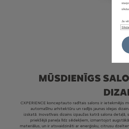
starp
sīkda
Ja vē
Sīkda
MŪSDIENĪGS SAL
DIZA
CXPERIENCE konceptauto radītais salons ir ietekmējis 
automašīnu arhitektūru un radījis jaunas idejas dizain
izskatā. Inovatīvais dizains izpaužas katrā salona detaļā,
priekšējā paneļa līdz sēdekļiem, izmantojot augstākā
materiālus, un ir atsvaidzināti ar enerģisku, citrusu dzelte