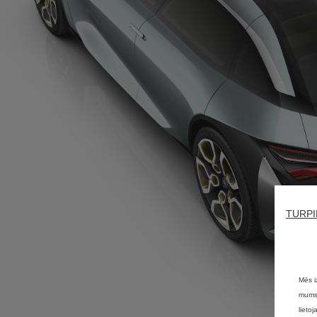
TURPI
Mēs i
mums 
lieto