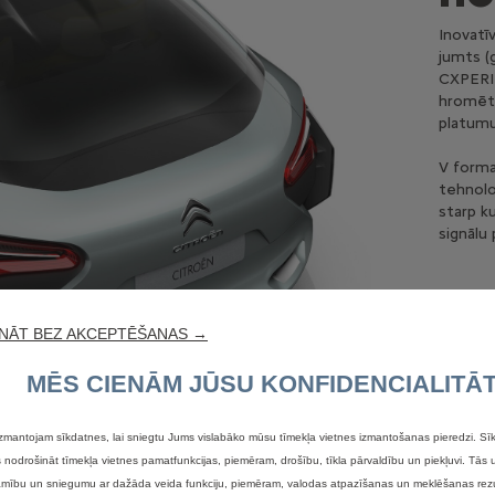
Inovatī
jumts (
CXPERIE
hromētā
platumu
V forma
tehnolo
starp k
signālu 
NĀT BEZ AKCEPTĒŠANAS →
MĒS CIENĀM JŪSU KONFIDENCIALITĀT
zmantojam sīkdatnes, lai sniegtu Jums vislabāko mūsu tīmekļa vietnes izmantošanas pieredzi. Sīk
nodrošināt tīmekļa vietnes pamatfunkcijas, piemēram, drošību, tīkla pārvaldību un piekļuvi. Tās 
jamību un sniegumu ar dažāda veida funkciju, piemēram, valodas atpazīšanas un meklēšanas rezu