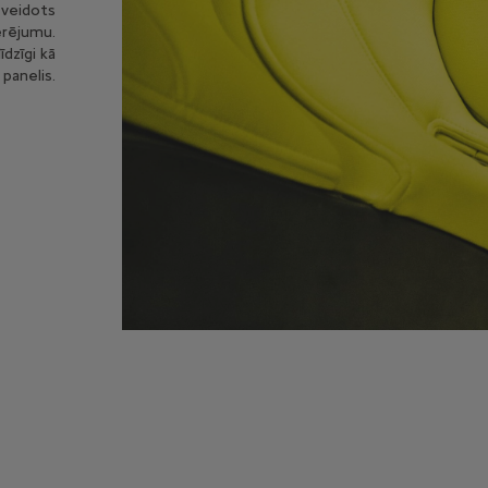
 veidots
erējumu.
īdzīgi kā
 panelis.