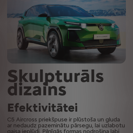
Skulpturāls
dizains
Efektivitātei
C5 Aircross priekšpuse ir plūstoša un gluda
ar nedaudz pazeminātu pārsegu, lai uzlabotu
gaisa ieplūdi. Pilnīgās formas nodrošina labi