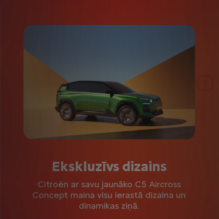
Iepriekšējais
Nāk
Ekskluzīvs dizains
Citroën ar savu jaunāko C5 Aircross
Concept maina visu ierastā dizaina un
dinamikas ziņā.