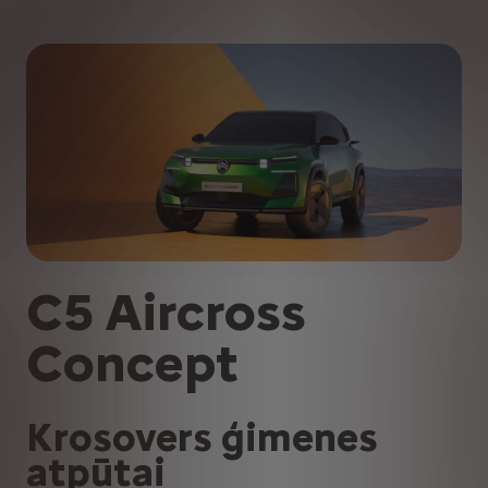
C5 Aircross
Concept
Krosovers ģimenes
atpūtai