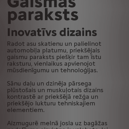
Gaismas
paraksts
Inovatīvs dizains
Radot asu skatienu un palielinot
automobiļa platumu, priekšējais
gaismu paraksts piešķir tam īstu
raksturu, vienlaikus apvienojot
mūsdienīgumu un tehnoloģijas.
Sānu daļu un dzinēja pārsega
plūstošais un muskuļotais dizains
kontrastē ar priekšējā režģa un
priekšējo lukturu tehniskajiem
elementiem.
Aizmugurē melnā josla uz bagāžas