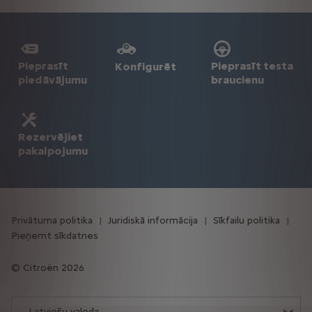
Pieprasīt
Pieprasīt testa
Konfigurēt
piedāvājumu
braucienu
Rezervējiet
pakalpojumu
Privātuma politika
Juridiskā informācija
Sīkfailu politika
Pieņemt sīkdatnes
Citroën 2026
Latviešu valoda