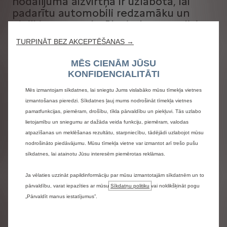
nodalījuma aizvirtņa ir uzlabota, lai
padarītu automobili redzamāku un
piešķirtu tam platāku izskatu, ar diviem
gaismas punktiem, kas šķietami peld
TURPINĀT BEZ AKCEPTĒŠANAS →
sānos, ko dēvē par Citroën gaismas
spārniem.
MĒS CIENĀM JŪSU
KONFIDENCIALITĀTI
Mēs izmantojam sīkdatnes, lai sniegtu Jums vislabāko mūsu tīmekļa vietnes
izmantošanas pieredzi. Sīkdatnes ļauj mums nodrošināt tīmekļa vietnes
pamatfunkcijas, piemēram, drošību, tīkla pārvaldību un piekļuvi. Tās uzlabo
lietojamību un sniegumu ar dažāda veida funkciju, piemēram, valodas
atpazīšanas un meklēšanas rezultātu, starpniecību, tādējādi uzlabojot mūsu
nodrošināto piedāvājumu. Mūsu tīmekļa vietne var izmantot arī trešo pušu
sīkdatnes, lai atainotu Jūsu interesēm piemērotas reklāmas.
Ja vēlaties uzzināt papildinformāciju par mūsu izmantotajām sīkdatnēm un to
pārvaldību, varat iepazīties ar mūsu
Sīkdatņu politiku
vai noklikšķināt pogu
„Pārvaldīt manus iestatījumus”.