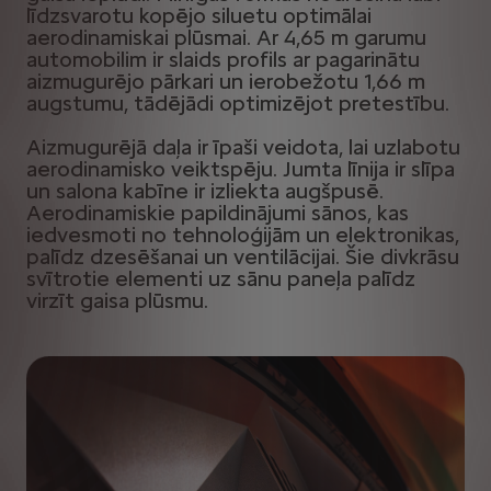
līdzsvarotu kopējo siluetu optimālai
aerodinamiskai plūsmai. Ar 4,65 m garumu
automobilim ir slaids profils ar pagarinātu
aizmugurējo pārkari un ierobežotu 1,66 m
augstumu, tādējādi optimizējot pretestību.
Aizmugurējā daļa ir īpaši veidota, lai uzlabotu
aerodinamisko veiktspēju. Jumta līnija ir slīpa
un salona kabīne ir izliekta augšpusē.
Aerodinamiskie papildinājumi sānos, kas
iedvesmoti no tehnoloģijām un elektronikas,
palīdz dzesēšanai un ventilācijai. Šie divkrāsu
svītrotie elementi uz sānu paneļa palīdz
virzīt gaisa plūsmu.