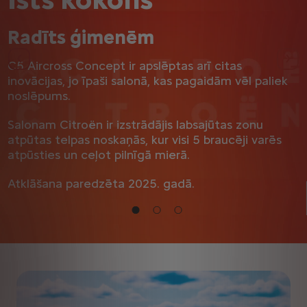
Radīts ģimenēm
Iepriekšējais
Nāk
C5 Aircross Concept ir apslēptas arī citas
inovācijas, jo īpaši salonā, kas pagaidām vēl paliek
noslēpums.
Salonam Citroën ir izstrādājis labsajūtas zonu
atpūtas telpas noskaņās, kur visi 5 braucēji varēs
atpūsties un ceļot pilnīgā mierā.
Atklāšana paredzēta 2025. gadā.