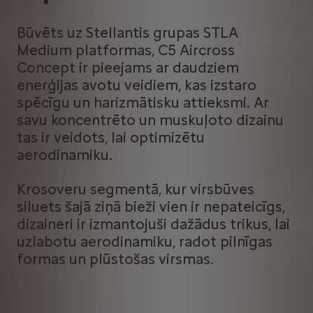
Būvēts uz Stellantis grupas STLA
Medium platformas, C5 Aircross
Concept ir pieejams ar daudziem
enerģijas avotu veidiem, kas izstaro
spēcīgu un harizmātisku attieksmi. Ar
savu koncentrēto un muskuļoto dizainu
tas ir veidots, lai optimizētu
aerodinamiku.
Krosoveru segmentā, kur virsbūves
siluets šajā ziņā bieži vien ir nepateicīgs,
dizaineri ir izmantojuši dažādus trikus, lai
uzlabotu aerodinamiku, radot pilnīgas
formas un plūstošas virsmas.