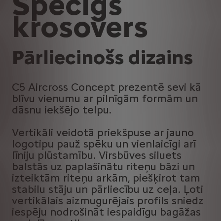
Spēcīgs
krosovers
Pārliecinošs dizains
C5 Aircross Concept prezentē sevi kā
blīvu vienumu ar pilnīgām formām un
dāsnu iekšējo telpu.
Vertikāli veidotā priekšpuse ar jauno
logotipu pauž spēku un vienlaicīgi arī
līniju plūstamību. Virsbūves siluets
balstās uz paplašinātu riteņu bāzi un
izteiktām riteņu arkām, piešķirot tam
stabilu stāju un pārliecību uz ceļa. Ļoti
vertikālais aizmugurējais profils sniedz
iespēju nodrošināt iespaidīgu bagāžas