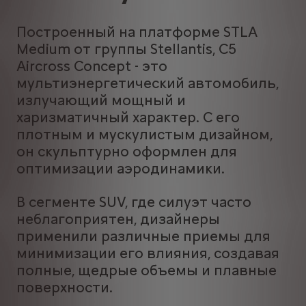
Построенный на платформе STLA
Medium от группы Stellantis, C5
Aircross Concept - это
мультиэнергетический автомобиль,
излучающий мощный и
харизматичный характер. С его
плотным и мускулистым дизайном,
он скульптурно оформлен для
оптимизации аэродинамики.
В сегменте SUV, где силуэт часто
неблагоприятен, дизайнеры
применили различные приемы для
минимизации его влияния, создавая
полные, щедрые объемы и плавные
поверхности.