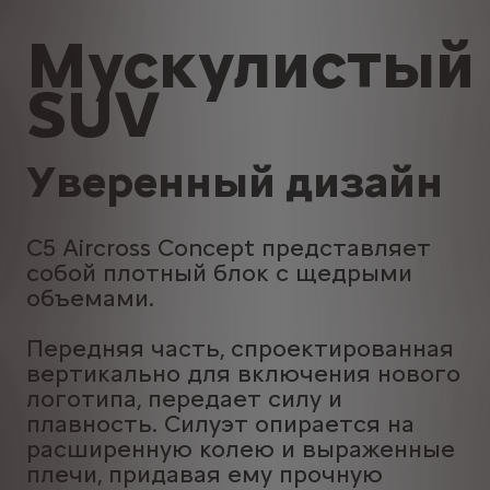
Мускулистый
SUV
Уверенный дизайн
C5 Aircross Concept представляет
собой плотный блок с щедрыми
объемами.
Передняя часть, спроектированная
вертикально для включения нового
логотипа, передает силу и
плавность. Силуэт опирается на
расширенную колею и выраженные
плечи, придавая ему прочную