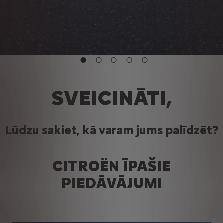
SVEICINĀTI,
Lūdzu sakiet, kā varam jums palīdzēt?
CITROËN ĪPAŠIE
PIEDĀVĀJUMI