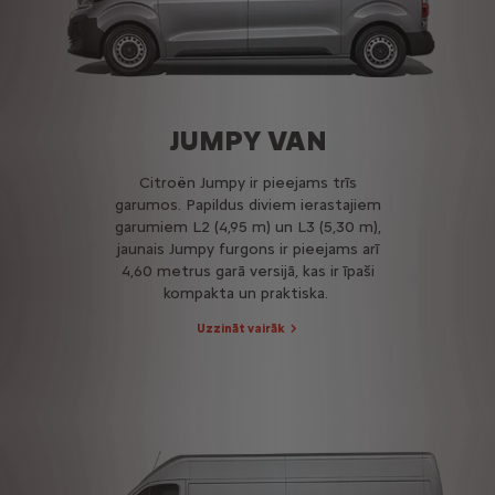
JUMPY VAN
Citroën Jumpy ir pieejams trīs
garumos. Papildus diviem ierastajiem
garumiem L2 (4,95 m) un L3 (5,30 m),
jaunais Jumpy furgons ir pieejams arī
4,60 metrus garā versijā, kas ir īpaši
kompakta un praktiska.
Uzzināt vairāk