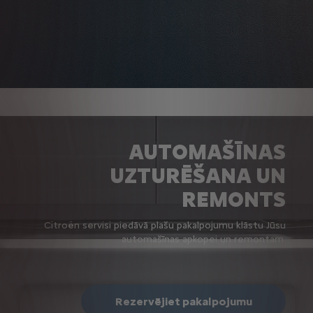
AUTOMAŠĪNAS
UZTURĒŠANA UN
REMONTS
Citroën servisi piedāvā plašu pakalpojumu klāstu Jūsu
automašīnas apkopei un remontam.
Rezervējiet pakalpojumu