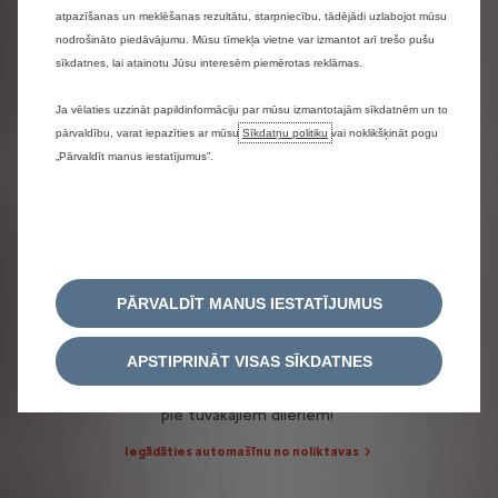
atpazīšanas un meklēšanas rezultātu, starpniecību, tādējādi uzlabojot mūsu
nodrošināto piedāvājumu. Mūsu tīmekļa vietne var izmantot arī trešo pušu
sīkdatnes, lai atainotu Jūsu interesēm piemērotas reklāmas.
Ja vēlaties uzzināt papildinformāciju par mūsu izmantotajām sīkdatnēm un to
pārvaldību, varat iepazīties ar mūsu
Sīkdatņu politiku
vai noklikšķināt pogu
„Pārvaldīt manus iestatījumus”.
PĀRVALDĪT MANUS IESTATĪJUMUS
JAUNU AUTOMAŠĪNU
NOLIKTAVA
APSTIPRINĀT VISAS SĪKDATNES
Atrodiet savu jauno Citroën noliktavā
pie tuvākajiem dīleriem!
Iegādāties automašīnu no noliktavas