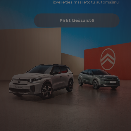
izvēlieties mazlietotu automašīnu!
Pirkt tiešsaistē