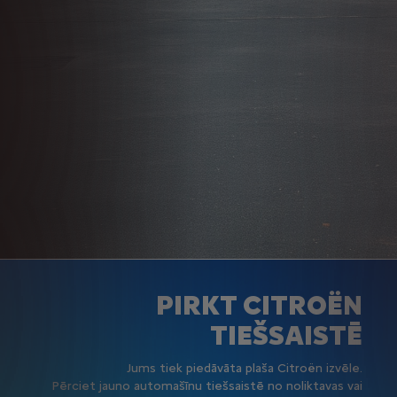
PIRKT CITROËN
TIEŠSAISTĒ
Jums tiek piedāvāta plaša Citroën izvēle.
Pērciet jauno automašīnu tiešsaistē no noliktavas vai