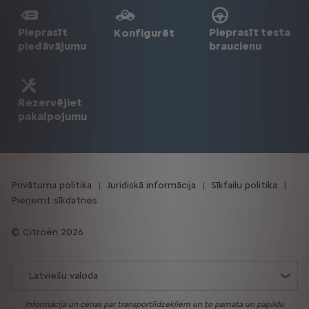
Pieprasīt
Pieprasīt testa
Konfigurēt
piedāvājumu
braucienu
Rezervējiet
pakalpojumu
Privātuma politika
Juridiskā informācija
Sīkfailu politika
Pieņemt sīkdatnes
Citroën 2026
Latviešu valoda
Informācija un cenas par transportlīdzekļiem un to pamata un papildu