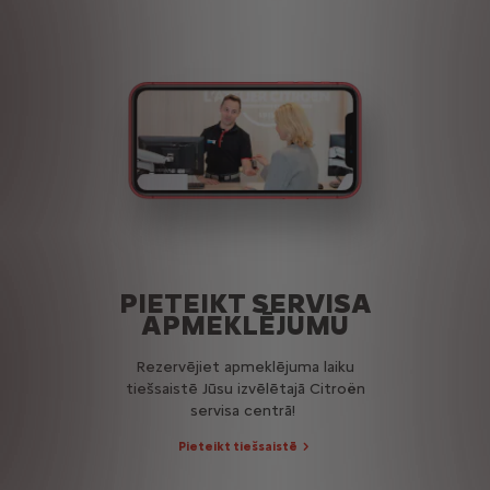
PIETEIKT SERVISA
APMEKLĒJUMU
Rezervējiet apmeklējuma laiku
tiešsaistē Jūsu izvēlētajā Citroën
servisa centrā!
Pieteikt tiešsaistē