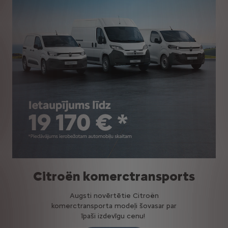
Citroën komerctransports
Augsti novērtētie Citroën
komerctransporta modeļi šovasar par
īpaši izdevīgu cenu!