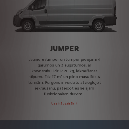
JUMPER
Jaunie ë-Jumper un Jumper pieejami 4
garumos un 3 augstumos, ar
kravnesību līdz 1890 kg, iekraušanas
tilpumu līdz 17 m³ un pilno masu līdz 4
tonnām. Furgons ir veidots atvieglojot
iekraušanu, pateicoties lielajām
funkcionālām durvīm.
Uzzināt vairāk