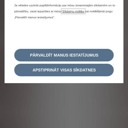
Ja vēlaties uzzināt papildinformāciju par mūsu izmantotajām sīkdatnēm un to
pārvaldību, varat iepazīties ar mūsu
Sīkdatņu politiku
vai noklikšķināt pogu
„Pārvaldīt manus iestatījumus”.
PĀRVALDĪT MANUS IESTATĪJUMUS
APSTIPRINĀT VISAS SĪKDATNES