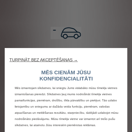
TURPINĀT BEZ AKCEPTĒŠANAS →
MĒS CIENĀM JŪSU
KONFIDENCIALITĀTI
Mēs izmantojam sīkdatnes, lai sniegtu Jums vislabāko mūsu tīmekļa vietnes
izmantošanas pieredzi. Sīkdatnes ļauj mums nodrošināt tīmekļa vietnes
pamatfunkcijas, piemēram, drošību, tīkla pārvaldību un piekļuvi. Tās uzlabo
lietojamību un sniegumu ar dažāda veida funkciju, piemēram, valodas
atpazīšanas un meklēšanas rezultātu, starpniecību, tādējādi uzlabojot mūsu
nodrošināto piedāvājumu. Mūsu tīmekļa vietne var izmantot arī trešo pušu
sīkdatnes, lai atainotu Jūsu interesēm piemērotas reklāmas.