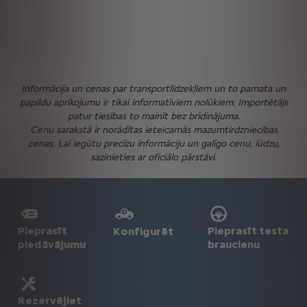
Informācija un cenas par transportlīdzekļiem un to pamata un
papildu aprīkojumu ir tikai informatīviem nolūkiem. Importētājs
patur tiesības to mainīt bez brīdinājuma.
Cenu sarakstā ir norādītas ieteicamās mazumtirdzniecības
cenas. Lai iegūtu precīzu informāciju un galīgo cenu, lūdzu,
sazinieties ar oficiālo pārstāvi.
Pieprasīt
Pieprasīt testa
Konfigurēt
piedāvājumu
braucienu
Rezervējiet