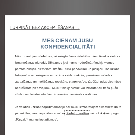
TURPINĀT BEZ AKCEPTĒŠANAS →
MĒS CIENĀM JŪSU
KONFIDENCIALITĀTI
Mēs izmantojam sīkdatnes, lai sniegtu Jums vislabāko mūsu tīmekļa vietnes
izmantošanas pieredzi. Sīkdatnes ļauj mums nodrošināt tīmekļa vietnes
pamatfunkcijas, piemēram, drošību, tīkla pārvaldību un piekļuvi. Tās uzlabo
lietojamību un sniegumu ar dažāda veida funkciju, piemēram, valodas
atpazīšanas un meklēšanas rezultātu, starpniecību, tādējādi uzlabojot mūsu
nodrošināto piedāvājumu. Mūsu tīmekļa vietne var izmantot arī trešo pušu
sīkdatnes, lai atainotu Jūsu interesēm piemērotas reklāmas.
Ja vēlaties uzzināt papildinformāciju par mūsu izmantotajām sīkdatnēm un to
pārvaldību, varat iepazīties ar mūsu
Sīkdatņu politiku
vai noklikšķināt pogu
„Pārvaldīt manus iestatījumus”.