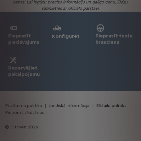
cenas. Lai iegūtu precīzu informāciju un galīgo cenu, lūdzu,
sazinieties ar oficiālo pārstāvi.
Pieprasīt
Pieprasīt testa
Konfigurēt
piedāvājumu
braucienu
Rezervējiet
pakalpojumu
Privātuma politika
Juridiskā informācija
Sīkfailu politika
Pieņemt sīkdatnes
Citroën 2026