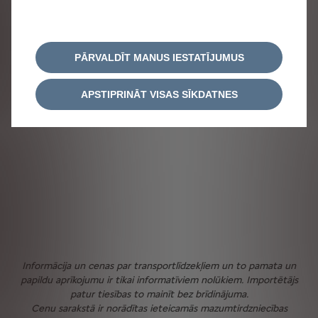
PĀRVALDĪT MANUS IESTATĪJUMUS
APSTIPRINĀT VISAS SĪKDATNES
Informācija un cenas par transportlīdzekļiem un to pamata un
papildu aprīkojumu ir tikai informatīviem nolūkiem. Importētājs
patur tiesības to mainīt bez brīdinājuma.
Cenu sarakstā ir norādītas ieteicamās mazumtirdzniecības