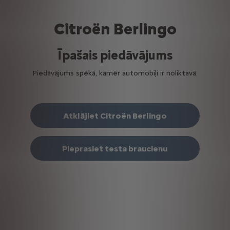
Citroën Berlingo
Īpašais piedāvājums
Piedāvājums spēkā, kamēr automobiļi ir noliktavā.
Atklājiet Citroën Berlingo
Pieprasiet testa braucienu