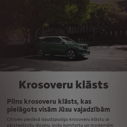
Krosoveru klāsts
Pilns krosoveru klāsts, kas
pielāgots visām Jūsu vajadzībām
Citroën piedāvā daudzpusīgu krosoveru klāstu ar
pārsteidzošu dizainu, izcilu komfortu un modernām