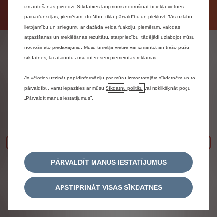
izmantošanas pieredzi. Sīkdatnes ļauj mums nodrošināt tīmekļa vietnes
pamatfunkcijas, piemēram, drošību, tīkla pārvaldību un piekļuvi. Tās uzlabo
lietojamību un sniegumu ar dažāda veida funkciju, piemēram, valodas
atpazīšanas un meklēšanas rezultātu, starpniecību, tādējādi uzlabojot mūsu
Citroën krosoveri
nodrošināto piedāvājumu. Mūsu tīmekļa vietne var izmantot arī trešo pušu
sīkdatnes, lai atainotu Jūsu interesēm piemērotas reklāmas.
Ja vēlaties uzzināt papildinformāciju par mūsu izmantotajām sīkdatnēm un to
pārvaldību, varat iepazīties ar mūsu
Sīkdatņu politiku
vai noklikšķināt pogu
„Pārvaldīt manus iestatījumus”.
Iepriekšējais
Nāk
PĀRVALDĪT MANUS IESTATĪJUMUS
APSTIPRINĀT VISAS SĪKDATNES
C3 Aircross