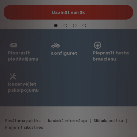
Uzzināt vairāk
Pieprasīt
Pieprasīt testa
Konfigurēt
piedāvājumu
braucienu
Rezervējiet
pakalpojumu
Privātuma politika
Juridiskā informācija
Sīkfailu politika
Pieņemt sīkdatnes