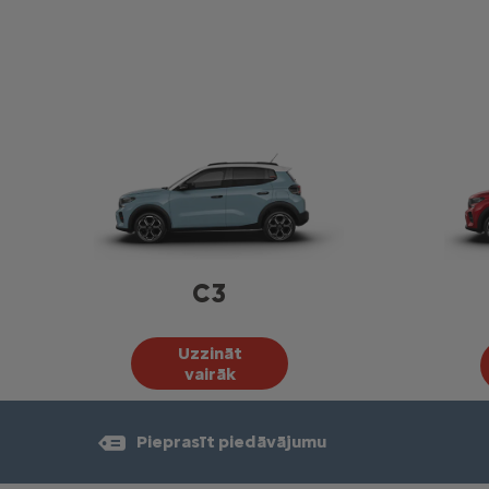
C3
Uzzināt
vairāk
Pieprasīt piedāvājumu