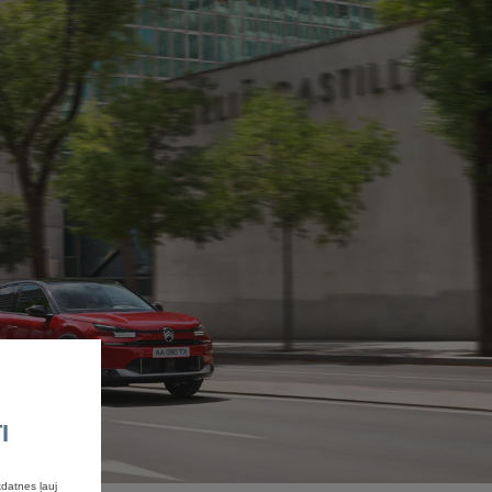
I
datnes ļauj