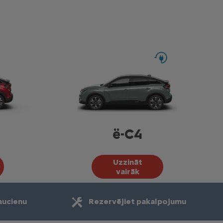
ë-C4
Uzzināt
vairāk
aucienu
Rezervējiet pakalpojumu