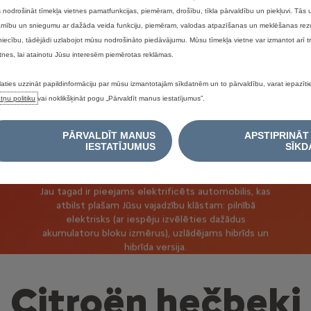
nodrošināt tīmekļa vietnes pamatfunkcijas, piemēram, drošību, tīkla pārvaldību un piekļuvi. Tās 
jamību un sniegumu ar dažāda veida funkciju, piemēram, valodas atpazīšanas un meklēšanas rezu
niecību, tādējādi uzlabojot mūsu nodrošināto piedāvājumu. Mūsu tīmekļa vietne var izmantot arī 
tnes, lai atainotu Jūsu interesēm piemērotas reklāmas.
laties uzzināt papildinformāciju par mūsu izmantotajām sīkdatnēm un to pārvaldību, varat iepazīt
tņu politiku
vai noklikšķināt pogu „Pārvaldīt manus iestatījumus”.
PĀRVALDĪT MANUS
APSTIPRINĀT
Elektrificēto automobiļu
IESTATĪJUMUS
SĪKD
klāsts
Jau tagad ir pieejams elektrificēts automobilis, kas
atbilst plašam Jūsu vajadzību klāstam: pilnībā
elektrisks (ar iespēju izvēlēties dažādus
akumulatoru bloku izmērus), uzlādējams hibrīds un
hibrīda versija.
Citroën hečbeki