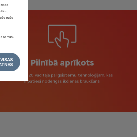
uzlabo
ltātu,
trešo pušu
ies ar mūsu
 VISAS
Pilnībā aprīkots
ATNES
Līdz pat 20 vadītāja palīgsistēmu tehnoloģijām, kas
ir patiesi noderīgas ikdienas braukšanā.