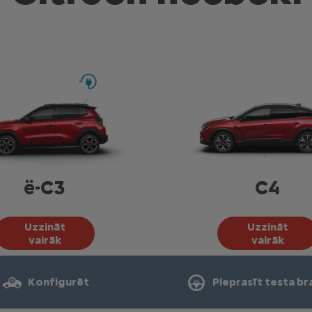
ë-C3
C4
Uzzināt
Uzzināt
vairāk
vairāk
Konfigurēt
Pieprasīt testa br