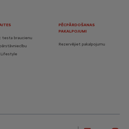
AITES
PĒCPĀRDOŠANAS
PAKALPOJUMI
t testa braucienu
Rezervējiet pakalpojumu
pārstāvniecību
Lifestyle