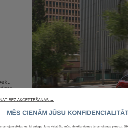
beku
rīgas
NĀT BEZ AKCEPTĒŠANAS →
MĒS CIENĀM JŪSU KONFIDENCIALITĀT
zmantojam sīkdatnes, lai sniegtu Jums vislabāko mūsu tīmekļa vietnes izmantošanas pieredzi. Sīk