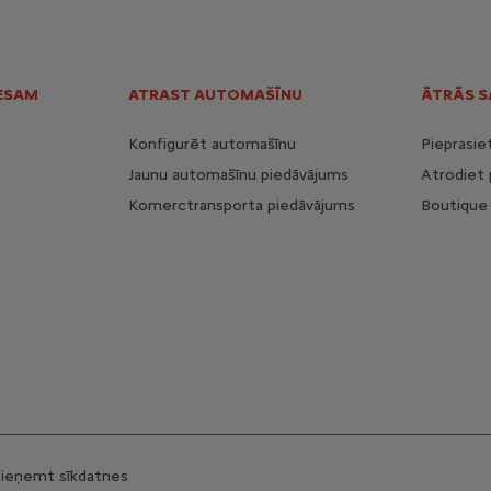
ESAM
ATRAST AUTOMAŠĪNU
ĀTRĀS S
Konfigurēt automašīnu
Pieprasie
Jaunu automašīnu piedāvājums
Atrodiet 
Komerctransporta piedāvājums
Boutique 
ieņemt sīkdatnes