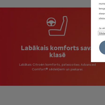
mums 
lieto
starp
sīkda
Ja vē
Sīkda
Labākais komforts savā
klasē
Labākais Citroën komforts, pateicoties Advanced
Comfort® sēdekļiem un piekarei.