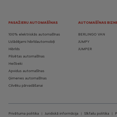
PASAŽIERU AUTOMAŠĪNAS
AUTOMAŠĪNAS BIZN
100% elektriskās automašīnas
BERLINGO VAN
Uzlādējami hibrīdautomobiļi
JUMPY
Hibrīds
JUMPER
Pilsētas automašīnas
Hečbeki
Apvidus automašīnas
Ģimenes automašīnas
Cilvēku pārvadāšanai
Privātuma politika
Juridiskā informācija
Sīkfailu politika
P