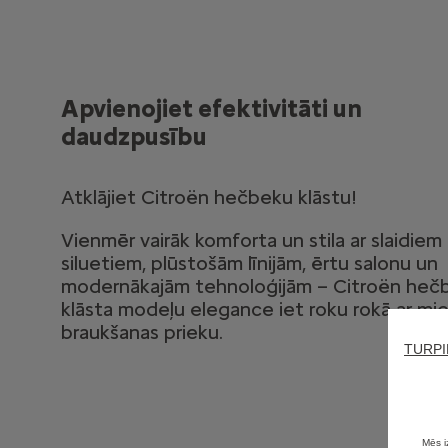
Apvienojiet efektivitāti un
daudzpusību
Atklājiet Citroën hečbeku klāstu!
Vienmēr vairāk komforta un stila ar slaidiem
siluetiem, plūstošām līnijām, ērtu salonu un
modernākajām tehnoloģijām – Citroën heč
klāsta modeļu elegance iet roku rokā ar mie
braukšanas prieku.
TURPI
Mēs i