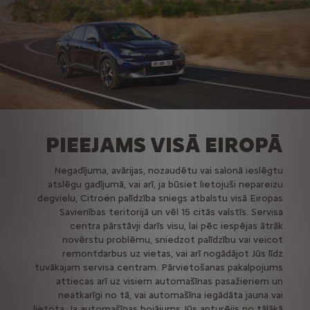
PIEEJAMS VISĀ EIROPĀ
Negadījuma, avārijas, nozaudētu vai salonā ieslēgtu
atslēgu gadījumā, vai arī, ja būsiet lietojuši nepareizu
degvielu, Citroën palīdzība sniegs atbalstu visā Eiropas
Savienības teritorijā un vēl 15 citās valstīs. Servisa
centra pārstāvji darīs visu, lai pēc iespējas ātrāk
novērstu problēmu, sniedzot palīdzību vai veicot
remontdarbus uz vietas, vai arī nogādājot Jūs līdz
tuvākajam servisa centram. Pārvietošanas pakalpojums
attiecas arī uz visiem automašīnas pasažieriem un
neatkarīgi no tā, vai automašīna iegādāta jauna vai
lietota. Ja automašīnas bojājums Jūs apturējis no tālākā