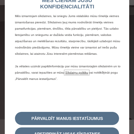
MĒS CIENĀM JŪSU
KONFIDENCIALITĀTI
Mēs izmantojam sīkdatnes, lai sniegtu Jums vislabāko mūsu tīmekļa vietnes
izmantošanas pieredzi. Sīkdatnes ļauj mums nodrošināt tīmekļa vietnes
pamatfunkcijas, piemēram, drošību, tīkla pārvaldību un piekļuvi. Tās uzlabo
lietojamību un sniegumu ar dažāda veida funkciju, piemēram, valodas
atpazīšanas un meklēšanas rezultātu, starpniecību, tādējādi uzlabojot mūsu
nodrošināto piedāvājumu. Mūsu tīmekļa vietne var izmantot arī trešo pušu
sīkdatnes, lai atainotu Jūsu interesēm piemērotas reklāmas.
Ja vēlaties uzzināt papildinformāciju par mūsu izmantotajām sīkdatnēm un to
pārvaldību, varat iepazīties ar mūsu
Sīkdatņu politiku
vai noklikšķināt pogu
„Pārvaldīt manus iestatījumus”.
PĀRVALDĪT MANUS IESTATĪJUMUS
APSTIPRINĀT VISAS SĪKDATNES