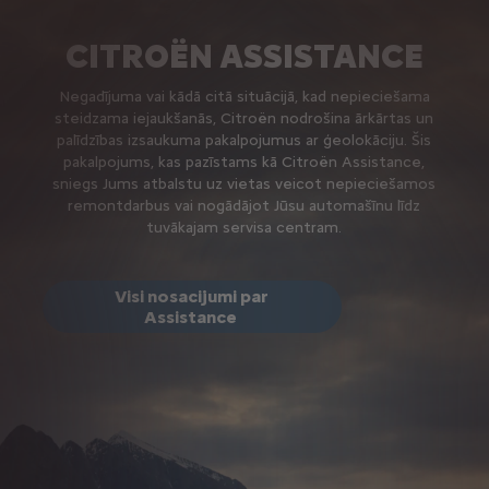
CITROËN ASSISTANCE
Negadījuma vai kādā citā situācijā, kad nepieciešama
steidzama iejaukšanās, Citroën nodrošina ārkārtas un
palīdzības izsaukuma pakalpojumus ar ģeolokāciju. Šis
pakalpojums, kas pazīstams kā Citroën Assistance,
sniegs Jums atbalstu uz vietas veicot nepieciešamos
remontdarbus vai nogādājot Jūsu automašīnu līdz
tuvākajam servisa centram.
Visi nosacijumi par
Assistance