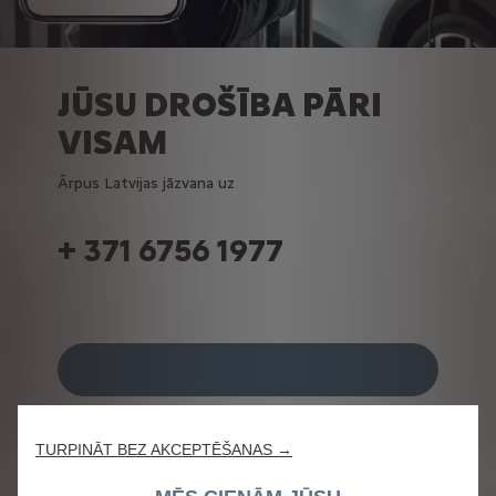
JŪSU DROŠĪBA PĀRI
VISAM
Ārpus Latvijas jāzvana uz
+ 371 6756 1977
Atklāt myCitroën lietotni
TURPINĀT BEZ AKCEPTĒŠANAS →