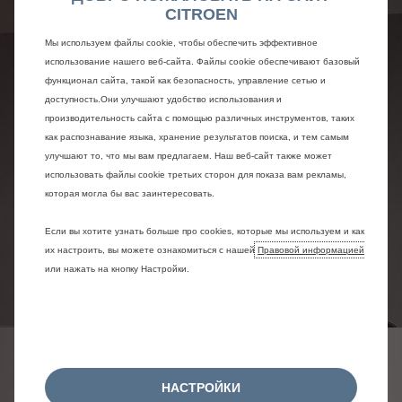
CITROEN
Мы используем файлы cookie, чтобы обеспечить эффективное
использование нашего веб-сайта. Файлы cookie обеспечивают базовый
функционал сайта, такой как безопасность, управление сетью и
доступность.Они улучшают удобство использования и
производительность сайта с помощью различных инструментов, таких
как распознавание языка, хранение результатов поиска, и тем самым
улучшают то, что мы вам предлагаем. Наш веб-сайт также может
использовать файлы cookie третьих сторон для показа вам рекламы,
которая могла бы вас заинтересовать.
Если вы хотите узнать больше про cookies, которые мы используем и как
их настроить, вы можете ознакомиться с нашей
Правовой информацией
или нажать на кнопку Настройки.
ЭКСТРЕННЫЙ ВЫЗОВ
НАСТРОЙКИ