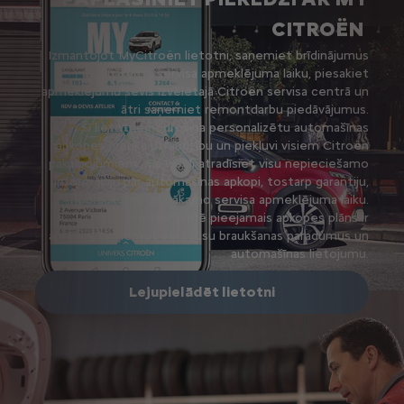
CITROËN
Izmantojot MyCitroën lietotni, saņemiet brīdinājumus
par nākamo servisa apmeklējuma laiku, piesakiet
apmeklējumu sevis izvēlētajā Citroën servisa centrā un
ātri saņemiet remontdarbu piedāvājumus.
Šī lietotne nodrošina personalizētu automašīnas
apkopes grafika uzraudzību un piekļuvi visiem Citroën
pakalpojumiem. Jūs viegli atradīsiet visu nepieciešamo
informāciju par automašīnas apkopi, tostarp garantiju,
nobraukumu un nākamo servisa apmeklējuma laiku.
MyCitroën lietotnē pieejamais apkopes plāns ir
aprēķināts, ņemot vērā Jūsu braukšanas paradumus un
automašīnas lietojumu.
Lejupielādēt lietotni