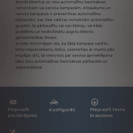
aicināt klientus uz viņu automašīnu bezmaksas
remontiem vai servisa kampaņām. Atsaukuma un
servisa kampaņas ir preventīvas automašīnu
pārbaudes, kas tiek veiktas noteiktām automašīnu
grupām, lai pārbaudītu vai nav kļūmju, vai kādu
problēmu un nodrošinātu augstu klientu
apmierinātības līmeni.
Ja mēs informējam Jūs, ka šāda kampaņa varētu
būtu nepieciešama, lūdzu, sazinieties ar mums pēc
iespējas drīz, lai vienotos par servisa apmeklējuma
laiku Jūsu automašīnas bezmaksas pārbaudei un
atjaunināšanai.
Pieprasīt
Pieprasīt testa
Konfigurēt
piedāvājumu
braucienu