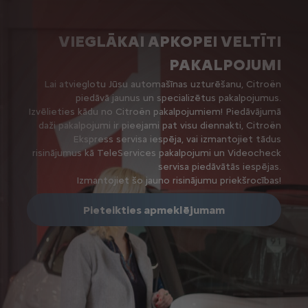
VIEGLĀKAI APKOPEI VELTĪTI
PAKALPOJUMI
Lai atvieglotu Jūsu automašīnas uzturēšanu, Citroën
piedāvā jaunus un specializētus pakalpojumus.
Izvēlieties kādu no Citroën pakalpojumiem! Piedāvājumā
daži pakalpojumi ir pieejami pat visu diennakti, Citroën
Ekspress servisa iespēja, vai izmantojiet tādus
risinājumus kā TeleServices pakalpojumi un Videocheck
servisa piedāvātās iespējas.
Izmantojiet šo jauno risinājumu priekšrocības!
Pieteikties apmeklējumam