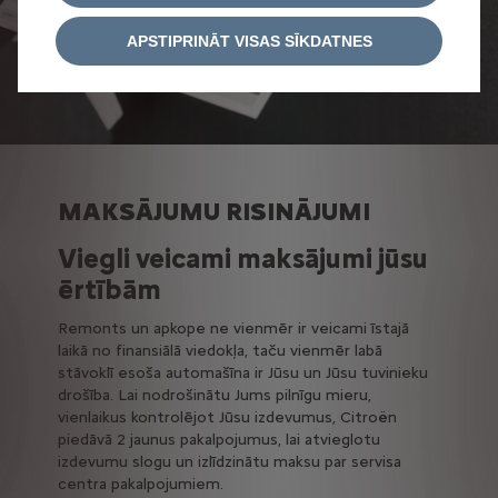
APSTIPRINĀT VISAS SĪKDATNES
MAKSĀJUMU RISINĀJUMI
Viegli veicami maksājumi jūsu
ērtībām
Remonts un apkope ne vienmēr ir veicami īstajā
laikā no finansiālā viedokļa, taču vienmēr labā
stāvoklī esoša automašīna ir Jūsu un Jūsu tuvinieku
drošība. Lai nodrošinātu Jums pilnīgu mieru,
vienlaikus kontrolējot Jūsu izdevumus, Citroën
piedāvā 2 jaunus pakalpojumus, lai atvieglotu
izdevumu slogu un izlīdzinātu maksu par servisa
centra pakalpojumiem.