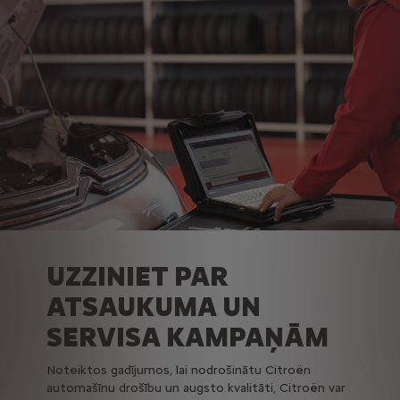
UZZINIET PAR
ATSAUKUMA UN
SERVISA KAMPAŅĀM
Noteiktos gadījumos, lai nodrošinātu Citroën
automašīnu drošību un augsto kvalitāti, Citroën var