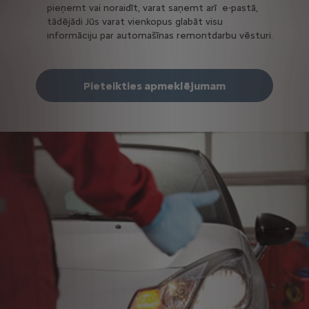
pieņemt vai noraidīt, varat saņemt arī e-pastā,
tādējādi Jūs varat vienkopus glabāt visu
informāciju par automašīnas remontdarbu vēsturi.
Pieteikties apmeklējumam