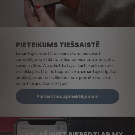
PIETEIKUMS TIEŠSAISTĒ
Izmantojot viedtālruni vai datoru, piesakiet
apmeklējumu kādā no mūsu servisa centriem pēc
savas izvēles. Atrodiet Latvijas karti, kurā redzami
visi tīkla pārstāvji. Ietaupiet laiku, izmantojiet īpašos
piedāvājumus un izvēlieties sev piemērotu laiku,
veicot tikai dažus klikšķus!
Pieteikties apmeklējumam
PAPLAŠINIET PIEREDZI AR MY