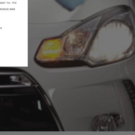
ают то, что
показа вам
те