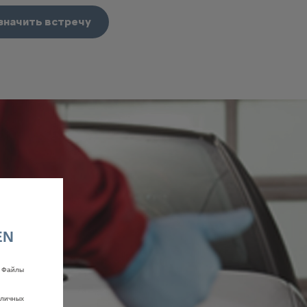
значить встречу
EN
. Файлы
зличных