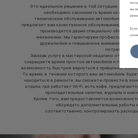
инстр
Это идеальное решение в той ситуации, когда ва
мы в
необходимо сэкономить время на планово
рекл
техническом обслуживании автомобиля. Citroë
предлагает вам качественное обслуживание, которо
Если 
производится двумя специально обученным
озна
механиками. Мы гарантируем профессионализм
дружелюбие и повышенное внимание к ваши
потребностям
Заказав услугу в мастерской недалеко от дома, в
сокращаете время простоя автомобиля и получает
возможность быстрее вернуться к привычной жизни
То время, в течение которого ваш автомобиль буде
находиться в ремонте, вы сможете провести в зон
отдыха, где работает Wi-Fi, есть кафе, предлагаютс
прохладительные напитки, журналы и книги
Кроме того, вам предоставляется возможност
обсуждать дополнительные работы и
соответственно, контролировать расходы