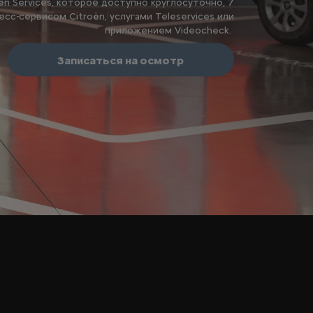
ën Services, которое доступно круглосуточно, 7
есс-сервисом Citroën, услугами Teleservices или
приложением Videocheck.
Записаться на осмотр