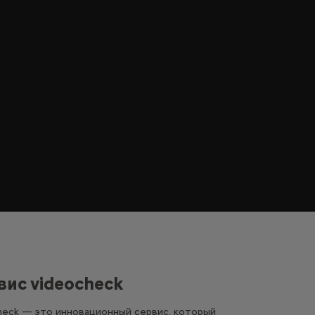
вис videocheck
heck — это инновационный сервис, который