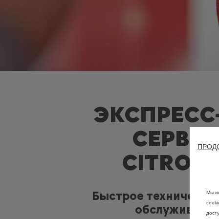
ЭКСПРЕСС
СЕРВИ
ПРОД
CITROË
Быстрое техническо
Мы и
cook
обслуживани
дост