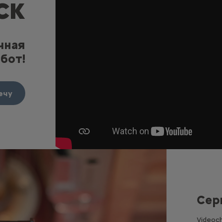
CK
чная
бот!
ечу
Сер
Videoc