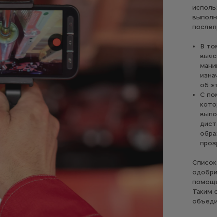
исполь
выполн
послеп
В то
выяс
мани
изна
об э
С по
кото
выпо
дист
обра
проз
Список
одобри
помощь
Таким 
объеди