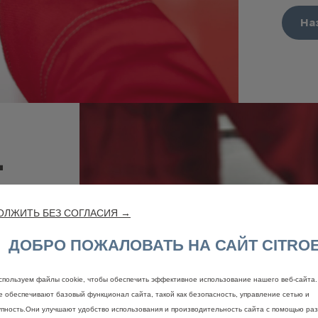
На
-
С
ОЛЖИТЬ БЕЗ СОГЛАСИЯ →
N
ДОБРО ПОЖАЛОВАТЬ НА САЙТ CITRO
е
спользуем файлы cookie, чтобы обеспечить эффективное использование нашего веб-сайта
ie обеспечивают базовый функционал сайта, такой как безопасность, управление сетью и
е
упность.Они улучшают удобство использования и производительность сайта с помощью ра