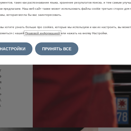
ументов, таких как распознавание языка, хранение результатов поиска, и тем самым улучш
м
ам предлагаем. Наш веб-сайт также может использовать файлы cookie третьих сторон для 
м
амы, которая могла бы вас заинтересовать.
n
е
вы хотите узнать больше про cookies, которые мы используем и как их настроить, вы може
и
комиться с нашей
Правовой информацией
или нажать на кнопку Настройки.
,
м
.
НАСТРОЙКИ
ПРИНЯТЬ ВСЕ
ы
е
.
т
е
я
.
ь
,
.