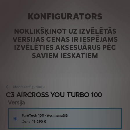
KONFIGURATORS
NOKLIKŠĶINOT UZ IZVĒLĒTĀS
VERSIJAS CENAS IR IESPĒJAMS
IZVĒLĒTIES AKSESUĀRUS PĒC
SAVIEM IESKATIEM