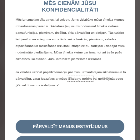
MĒS CIENĀM JŪSU
KONFIDENCIALITĀTI
Mēs izmantojam sīkdatnes, lai sniegtu Jums vislabāko mūsu tīmekļa vietnes
izmantošanas pieredzi. Sīkdatnes ļauj mums nodrošināt tīmekļa vietnes
pamatfunkcijas, piemēram, drošību, tīkla pārvaldību un piekļuvi. Tās uzlabo
lietojamību un sniegumu ar dažāda veida funkciju, piemēram, valodas
atpazīšanas un meklēšanas rezultātu, starpniecību, tādējādi uzlabojot mūsu
nodrošināto piedāvājumu. Mūsu tīmekļa vietne var izmantot arī trešo pušu
sīkdatnes, lai atainotu Jūsu interesēm piemērotas reklāmas.
Ja vēlaties uzzināt papildinformāciju par mūsu izmantotajām sīkdatnēm un to
pārvaldību, varat iepazīties ar mūsu
Sīkdatņu politiku
vai noklikšķināt pogu
„Pārvaldīt manus iestatījumus”.
PĀRVALDĪT MANUS IESTATĪJUMUS