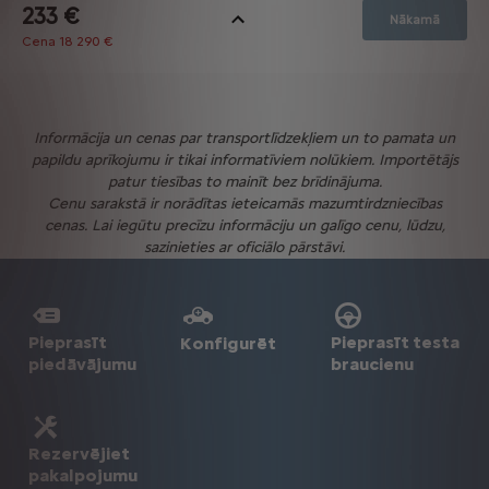
Informācija un cenas par transportlīdzekļiem un to pamata un
papildu aprīkojumu ir tikai informatīviem nolūkiem. Importētājs
patur tiesības to mainīt bez brīdinājuma.
Cenu sarakstā ir norādītas ieteicamās mazumtirdzniecības
cenas. Lai iegūtu precīzu informāciju un galīgo cenu, lūdzu,
sazinieties ar oficiālo pārstāvi.
Pieprasīt
Pieprasīt testa
Konfigurēt
piedāvājumu
braucienu
Rezervējiet
pakalpojumu