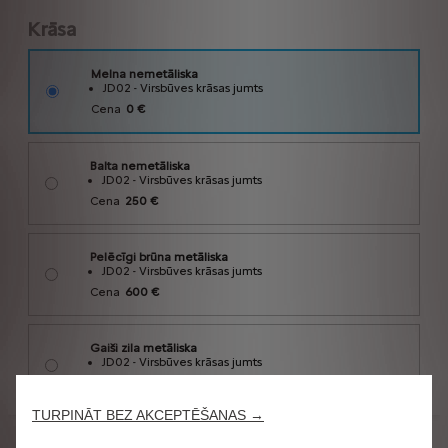
TURPINĀT BEZ AKCEPTĒŠANAS →