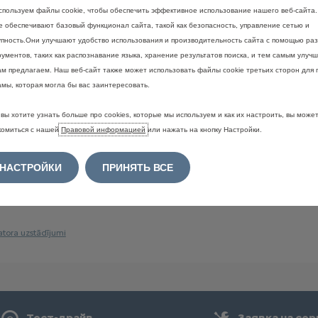
спользуем файлы cookie, чтобы обеспечить эффективное использование нашего веб-сайта
ie обеспечивают базовый функционал сайта, такой как безопасность, управление сетью и
упность.Они улучшают удобство использования и производительность сайта с помощью ра
ументов, таких как распознавание языка, хранение результатов поиска, и тем самым улучш
ам предлагаем. Наш веб-сайт также может использовать файлы cookie третьих сторон для 
амы, которая могла бы вас заинтересовать.
вы хотите узнать больше про cookies, которые мы используем и как их настроить, вы може
комиться с нашей
Правовой информацией
или нажать на кнопку Настройки.
НАСТРОЙКИ
ПРИНЯТЬ ВСЕ
Тест-драйв
Заявка на сер