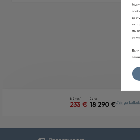
Мы и
cook
дост
инстр
мы в
рекл
Если 
озна
Предложения