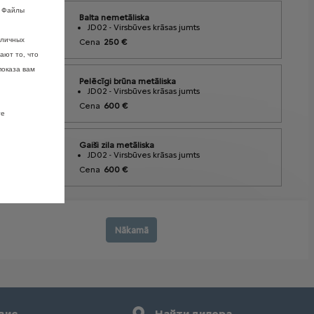
. Файлы
зличных
ают то, что
показа вам
те
вис
Найти дилера