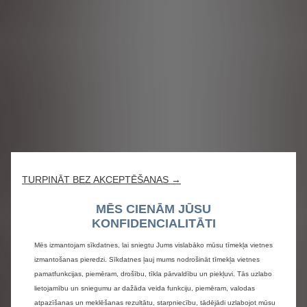
TURPINĀT BEZ AKCEPTĒŠANAS →
MĒS CIENĀM JŪSU
KONFIDENCIALITĀTI
Mēs izmantojam sīkdatnes, lai sniegtu Jums vislabāko mūsu tīmekļa vietnes
izmantošanas pieredzi. Sīkdatnes ļauj mums nodrošināt tīmekļa vietnes
pamatfunkcijas, piemēram, drošību, tīkla pārvaldību un piekļuvi. Tās uzlabo
lietojamību un sniegumu ar dažāda veida funkciju, piemēram, valodas
atpazīšanas un meklēšanas rezultātu, starpniecību, tādējādi uzlabojot mūsu