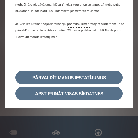
nodrošināto piedāvājumu. Mūsu tīmekļa vietne var izmantot arī trešo pušu
sīkdatnes, lai atainotu Jūsu interesēm piemērotas reklāmas.
Ja vēlaties uzzināt papildinformāciju par mūsu izmantotajām sīkdatnēm un to
pārvaldību, varat iepazīties ar mūsu
Sīkdatņu politiku
vai noklikšķināt pogu
„Pārvaldīt manus iestatījumus”.
PĀRVALDĪT MANUS IESTATĪJUMUS
APSTIPRINĀT VISAS SĪKDATNES