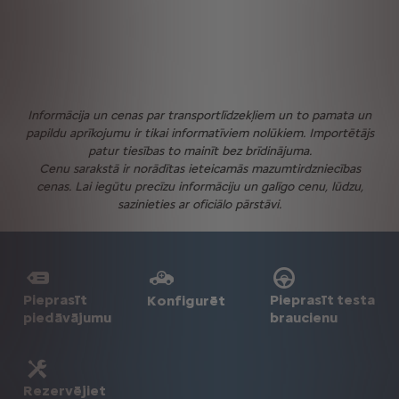
Informācija un cenas par transportlīdzekļiem un to pamata un
papildu aprīkojumu ir tikai informatīviem nolūkiem. Importētājs
patur tiesības to mainīt bez brīdinājuma.
Cenu sarakstā ir norādītas ieteicamās mazumtirdzniecības
cenas. Lai iegūtu precīzu informāciju un galīgo cenu, lūdzu,
sazinieties ar oficiālo pārstāvi.
Pieprasīt
Pieprasīt testa
Konfigurēt
piedāvājumu
braucienu
Rezervējiet