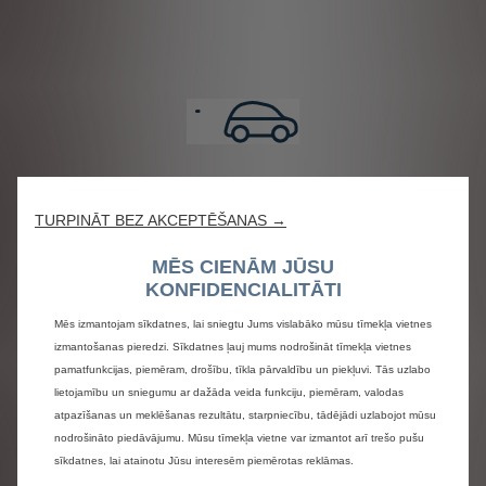
TURPINĀT BEZ AKCEPTĒŠANAS →
MĒS CIENĀM JŪSU
KONFIDENCIALITĀTI
Mēs izmantojam sīkdatnes, lai sniegtu Jums vislabāko mūsu tīmekļa vietnes
izmantošanas pieredzi. Sīkdatnes ļauj mums nodrošināt tīmekļa vietnes
pamatfunkcijas, piemēram, drošību, tīkla pārvaldību un piekļuvi. Tās uzlabo
lietojamību un sniegumu ar dažāda veida funkciju, piemēram, valodas
atpazīšanas un meklēšanas rezultātu, starpniecību, tādējādi uzlabojot mūsu
nodrošināto piedāvājumu. Mūsu tīmekļa vietne var izmantot arī trešo pušu
sīkdatnes, lai atainotu Jūsu interesēm piemērotas reklāmas.