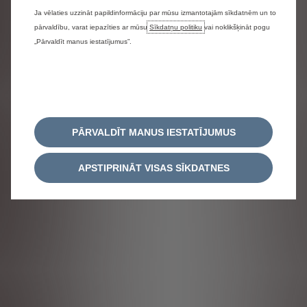
Ja vēlaties uzzināt papildinformāciju par mūsu izmantotajām sīkdatnēm un to
pārvaldību, varat iepazīties ar mūsu
Sīkdatņu politiku
vai noklikšķināt pogu
„Pārvaldīt manus iestatījumus”.
PĀRVALDĪT MANUS IESTATĪJUMUS
APSTIPRINĀT VISAS SĪKDATNES