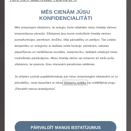
MĒS CIENĀM JŪSU
KONFIDENCIALITĀTI
Mēs izmantojam sīkdatnes, lai sniegtu Jums vislabāko mūsu tīmekļa vietnes
izmantošanas pieredzi. Sīkdatnes ļauj mums nodrošināt tīmekļa vietnes
pamatfunkcijas, piemēram, drošību, tīkla pārvaldību un piekļuvi. Tās uzlabo
lietojamību un sniegumu ar dažāda veida funkciju, piemēram, valodas
atpazīšanas un meklēšanas rezultātu, starpniecību, tādējādi uzlabojot mūsu
nodrošināto piedāvājumu. Mūsu tīmekļa vietne var izmantot arī trešo pušu
sīkdatnes, lai atainotu Jūsu interesēm piemērotas reklāmas.
Ja vēlaties uzzināt papildinformāciju par mūsu izmantotajām sīkdatnēm un to
pārvaldību, varat iepazīties ar mūsu
Sīkdatņu politiku
vai noklikšķināt pogu
„Pārvaldīt manus iestatījumus”.
PĀRVALDĪT MANUS IESTATĪJUMUS