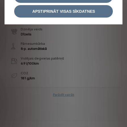
APSTIPRINĀT VISAS SĪKDATNES