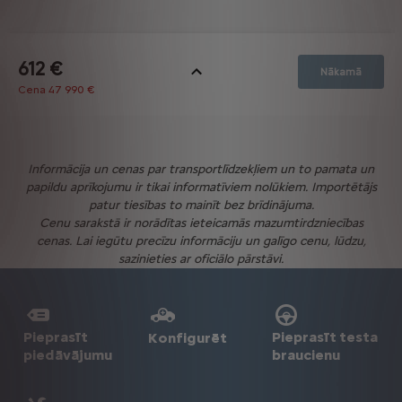
Informācija un cenas par transportlīdzekļiem un to pamata un
papildu aprīkojumu ir tikai informatīviem nolūkiem. Importētājs
patur tiesības to mainīt bez brīdinājuma.
Cenu sarakstā ir norādītas ieteicamās mazumtirdzniecības
cenas. Lai iegūtu precīzu informāciju un galīgo cenu, lūdzu,
sazinieties ar oficiālo pārstāvi.
Pieprasīt
Pieprasīt testa
Konfigurēt
piedāvājumu
braucienu