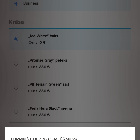
TURPINĀT BEZ AKCEPTĒŠANAS →