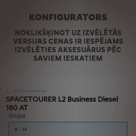
KONFIGURATORS
NOKLIKŠĶINOT UZ IZVĒLĒTĀS
VERSIJAS CENAS IR IESPĒJAMS
IZVĒLĒTIES AKSESUĀRUS PĒC
SAVIEM IESKATIEM