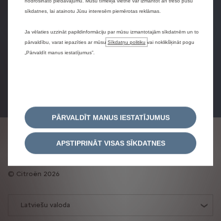
nodrošināto piedāvājumu. Mūsu tīmekļa vietne var izmantot arī trešo pušu
sīkdatnes, lai atainotu Jūsu interesēm piemērotas reklāmas.
Pieprasīt
Pieprasīt testa
Konfigurēt
Ja vēlaties uzzināt papildinformāciju par mūsu izmantotajām sīkdatnēm un to
piedāvājumu
braucienu
pārvaldību, varat iepazīties ar mūsu
Sīkdatņu politiku
vai noklikšķināt pogu
„Pārvaldīt manus iestatījumus”.
Rezervējiet
pakalpojumu
PĀRVALDĪT MANUS IESTATĪJUMUS
Privātuma politika
Juridiskā informācija
Sīkfailu politika
APSTIPRINĀT VISAS SĪKDATNES
Pieņemt sīkdatnes
Citroën 2026
Latviešu valoda