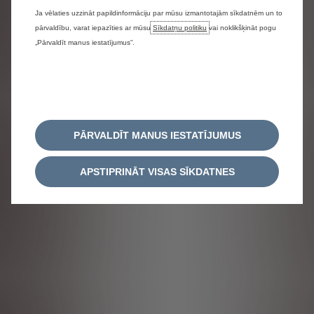
Ja vēlaties uzzināt papildinformāciju par mūsu izmantotajām sīkdatnēm un to
pārvaldību, varat iepazīties ar mūsu
Sīkdatņu politiku
vai noklikšķināt pogu
„Pārvaldīt manus iestatījumus”.
PĀRVALDĪT MANUS IESTATĪJUMUS
APSTIPRINĀT VISAS SĪKDATNES