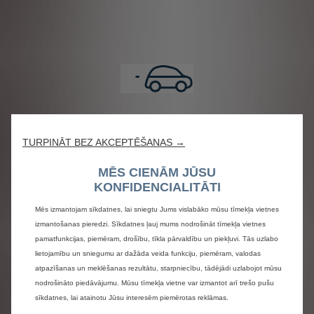
TURPINĀT BEZ AKCEPTĒŠANAS →
MĒS CIENĀM JŪSU
KONFIDENCIALITĀTI
Mēs izmantojam sīkdatnes, lai sniegtu Jums vislabāko mūsu tīmekļa vietnes
izmantošanas pieredzi. Sīkdatnes ļauj mums nodrošināt tīmekļa vietnes
pamatfunkcijas, piemēram, drošību, tīkla pārvaldību un piekļuvi. Tās uzlabo
lietojamību un sniegumu ar dažāda veida funkciju, piemēram, valodas
atpazīšanas un meklēšanas rezultātu, starpniecību, tādējādi uzlabojot mūsu
nodrošināto piedāvājumu. Mūsu tīmekļa vietne var izmantot arī trešo pušu
sīkdatnes, lai atainotu Jūsu interesēm piemērotas reklāmas.