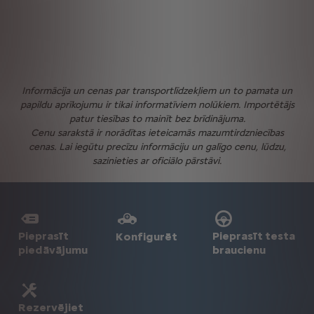
Informācija un cenas par transportlīdzekļiem un to pamata un
papildu aprīkojumu ir tikai informatīviem nolūkiem. Importētājs
patur tiesības to mainīt bez brīdinājuma.
Cenu sarakstā ir norādītas ieteicamās mazumtirdzniecības
cenas. Lai iegūtu precīzu informāciju un galīgo cenu, lūdzu,
sazinieties ar oficiālo pārstāvi.
Pieprasīt
Pieprasīt testa
Konfigurēt
piedāvājumu
braucienu
Rezervējiet