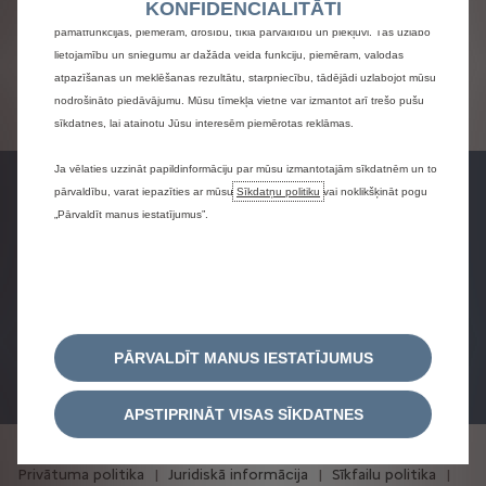
KONFIDENCIALITĀTI
izmantošanas pieredzi. Sīkdatnes ļauj mums nodrošināt tīmekļa vietnes
Informācija un cenas par transportlīdzekļiem un to pamata un
pamatfunkcijas, piemēram, drošību, tīkla pārvaldību un piekļuvi. Tās uzlabo
papildu aprīkojumu ir tikai informatīviem nolūkiem. Importētājs
lietojamību un sniegumu ar dažāda veida funkciju, piemēram, valodas
patur tiesības to mainīt bez brīdinājuma.
atpazīšanas un meklēšanas rezultātu, starpniecību, tādējādi uzlabojot mūsu
Cenu sarakstā ir norādītas ieteicamās mazumtirdzniecības
nodrošināto piedāvājumu. Mūsu tīmekļa vietne var izmantot arī trešo pušu
cenas. Lai iegūtu precīzu informāciju un galīgo cenu, lūdzu,
sīkdatnes, lai atainotu Jūsu interesēm piemērotas reklāmas.
sazinieties ar oficiālo pārstāvi.
Ja vēlaties uzzināt papildinformāciju par mūsu izmantotajām sīkdatnēm un to
pārvaldību, varat iepazīties ar mūsu
Sīkdatņu politiku
vai noklikšķināt pogu
„Pārvaldīt manus iestatījumus”.
Pieprasīt
Pieprasīt testa
Konfigurēt
piedāvājumu
braucienu
Rezervējiet
PĀRVALDĪT MANUS IESTATĪJUMUS
pakalpojumu
APSTIPRINĀT VISAS SĪKDATNES
Privātuma politika
Juridiskā informācija
Sīkfailu politika