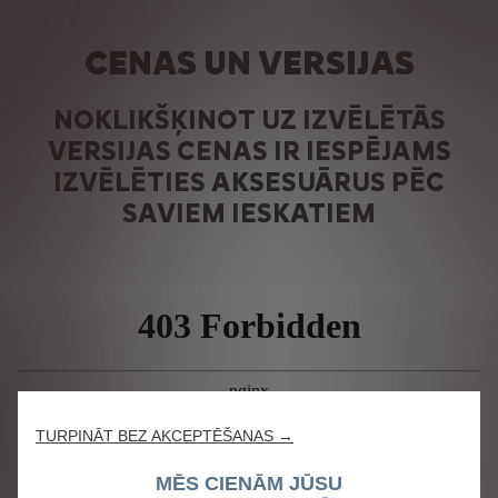
CENAS UN VERSIJAS
NOKLIKŠĶINOT UZ IZVĒLĒTĀS
VERSIJAS CENAS IR IESPĒJAMS
IZVĒLĒTIES AKSESUĀRUS PĒC
SAVIEM IESKATIEM
TURPINĀT BEZ AKCEPTĒŠANAS →
MĒS CIENĀM JŪSU
Mēs izmantojam sīkdatnes, lai sniegtu Jums vislabāko mūsu tīmekļa vietnes