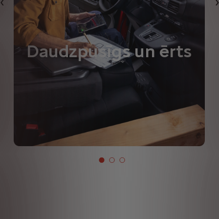
Iepriekšējais
Daudzpusīgs un ērts