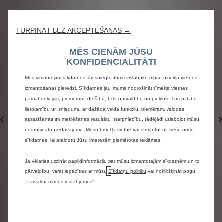
TURPINĀT BEZ AKCEPTĒŠANAS →
MĒS CIENĀM JŪSU
KONFIDENCIALITĀTI
Mēs izmantojam sīkdatnes, lai sniegtu Jums vislabāko mūsu tīmekļa vietnes
izmantošanas pieredzi. Sīkdatnes ļauj mums nodrošināt tīmekļa vietnes
pamatfunkcijas, piemēram, drošību, tīkla pārvaldību un piekļuvi. Tās uzlabo
lietojamību un sniegumu ar dažāda veida funkciju, piemēram, valodas
atpazīšanas un meklēšanas rezultātu, starpniecību, tādējādi uzlabojot mūsu
Iepriekšējais
nodrošināto piedāvājumu. Mūsu tīmekļa vietne var izmantot arī trešo pušu
sīkdatnes, lai atainotu Jūsu interesēm piemērotas reklāmas.
Ja vēlaties uzzināt papildinformāciju par mūsu izmantotajām sīkdatnēm un to
pārvaldību, varat iepazīties ar mūsu
Sīkdatņu politiku
vai noklikšķināt pogu
„Pārvaldīt manus iestatījumus”.