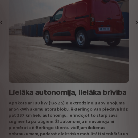
Iepriekšējais
Lielāka autonomija, lielāka brīvība
Aprīkots ar 100 kW (136 ZS) elektrodzinēju apvienojumā
ar 54 kWh akumulatoru bloku, ë-Berlingo Van piedāvā līdz
pat 337 km lielu autonomiju, ierindojot to starp sava
segmenta paraugiem. Šī autonomija ir nevainojami
piemērota ë-Berlingo klientu vidējam ikdienas
nobraukumam, padarot elektrisko mobilitāti vienkāršu un