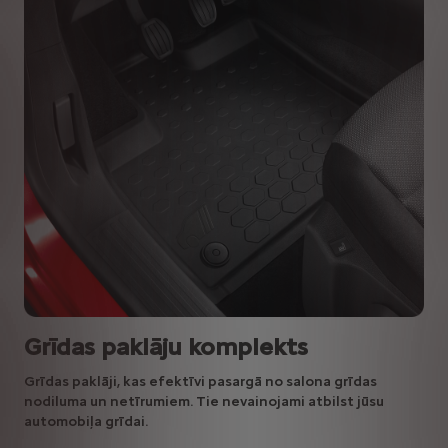
Grīdas paklāju komplekts
Grīdas paklāji, kas efektīvi pasargā no salona grīdas
nodiluma un netīrumiem. Tie nevainojami atbilst jūsu
automobiļa grīdai.