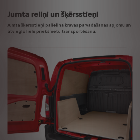
Jumta reliņi un šķērsstieņi
Jumta šķērsstieņi palielina kravas pārvadāšanas apjomu un
atvieglo lielu priekšmetu transportēšanu.