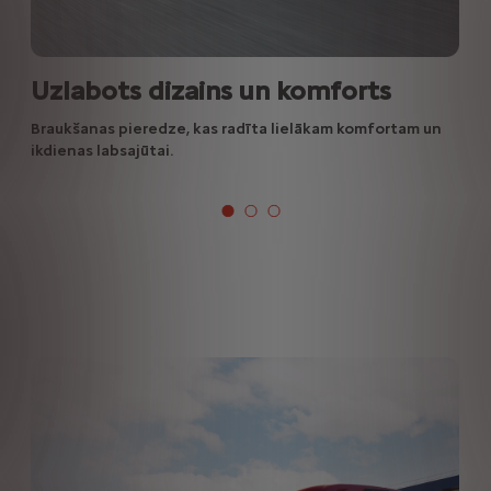
Uzlabots dizains un komforts
Braukšanas pieredze, kas radīta lielākam komfortam un
ikdienas labsajūtai.