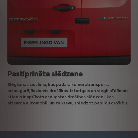
Pastiprināta slēdzene
Slēgšanas sistēma, kas padara komerctransporta
aizmugurējās durvis drošākas. Izturīgais un viegli bīdāmais
stienis ir aprīkots ar augstas drošības slēdzeni, kas
aizsargā automobili un tā kravu, sniedzot papildu drošību.