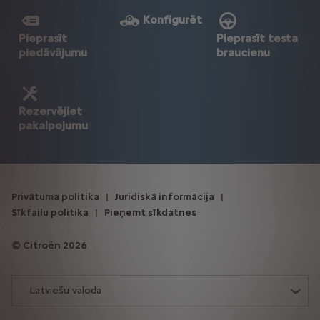
Konfigurēt
Pieprasīt
Pieprasīt testa
piedāvājumu
braucienu
Rezervējiet
pakalpojumu
Privātuma politika
Juridiskā informācija
Sīkfailu politika
Pieņemt sīkdatnes
Citroën 2026
Latviešu valoda