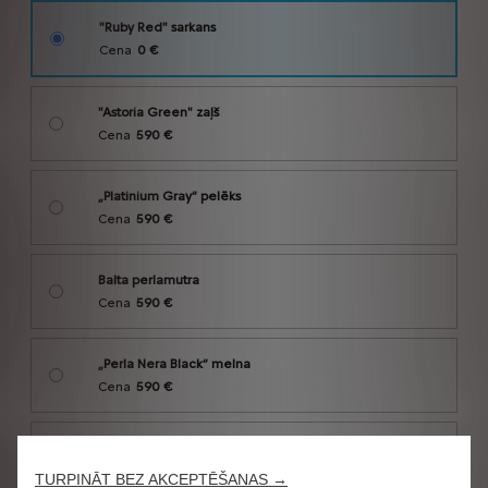
TURPINĀT BEZ AKCEPTĒŠANAS →