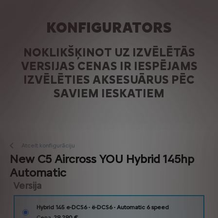
KONFIGURATORS
NOKLIKŠĶINOT UZ IZVĒLĒTĀS
VERSIJAS CENAS IR IESPĒJAMS
IZVĒLĒTIES AKSESUĀRUS PĒC
SAVIEM IESKATIEM