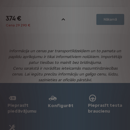
Informācija un cenas par transportlīdzekļiem un to pamata un
papildu aprīkojumu ir tikai informatīviem nolūkiem. Importētājs
patur tiesības to mainīt bez brīdinājuma.
Cenu sarakstā ir norādītas ieteicamās mazumtirdzniecības
cenas. Lai iegūtu precīzu informāciju un galīgo cenu, lūdzu,
sazinieties ar oficiālo pārstāvi.
Pieprasīt
Pieprasīt testa
Konfigurēt
piedāvājumu
braucienu