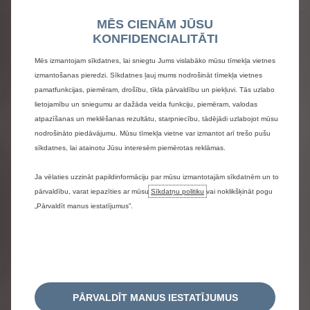
MĒS CIENĀM JŪSU
KONFIDENCIALITĀTI
Mēs izmantojam sīkdatnes, lai sniegtu Jums vislabāko mūsu tīmekļa vietnes
izmantošanas pieredzi. Sīkdatnes ļauj mums nodrošināt tīmekļa vietnes
pamatfunkcijas, piemēram, drošību, tīkla pārvaldību un piekļuvi. Tās uzlabo
lietojamību un sniegumu ar dažāda veida funkciju, piemēram, valodas
atpazīšanas un meklēšanas rezultātu, starpniecību, tādējādi uzlabojot mūsu
nodrošināto piedāvājumu. Mūsu tīmekļa vietne var izmantot arī trešo pušu
sīkdatnes, lai atainotu Jūsu interesēm piemērotas reklāmas.
Ja vēlaties uzzināt papildinformāciju par mūsu izmantotajām sīkdatnēm un to
pārvaldību, varat iepazīties ar mūsu
Sīkdatņu politiku
vai noklikšķināt pogu
„Pārvaldīt manus iestatījumus”.
PĀRVALDĪT MANUS IESTATĪJUMUS