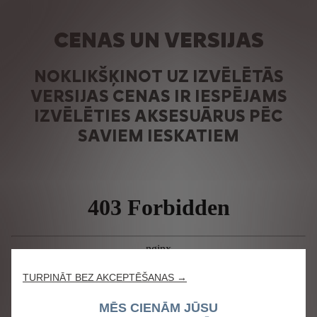
CENAS UN VERSIJAS
NOKLIKŠĶINOT UZ IZVĒLĒTĀS
VERSIJAS CENAS IR IESPĒJAMS
IZVĒLĒTIES AKSESUĀRUS PĒC
SAVIEM IESKATIEM
TURPINĀT BEZ AKCEPTĒŠANAS →
MĒS CIENĀM JŪSU
Mēs izmantojam sīkdatnes, lai sniegtu Jums vislabāko mūsu tīmekļa vietnes