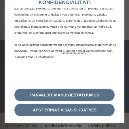
KONFIDENCIALITĀTI
izmantošanas pieredzi. Sīkdatnes ļauj mums nodrošināt tīmekļa vietnes
Informācija un cenas par transportlīdzekļiem un to pamata un
pamatfunkcijas, piemēram, drošību, tīkla pārvaldību un piekļuvi. Tās uzlabo
papildu aprīkojumu ir tikai informatīviem nolūkiem. Importētājs
lietojamību un sniegumu ar dažāda veida funkciju, piemēram, valodas
patur tiesības to mainīt bez brīdinājuma.
atpazīšanas un meklēšanas rezultātu, starpniecību, tādējādi uzlabojot mūsu
Cenu sarakstā ir norādītas ieteicamās mazumtirdzniecības
nodrošināto piedāvājumu. Mūsu tīmekļa vietne var izmantot arī trešo pušu
cenas. Lai iegūtu precīzu informāciju un galīgo cenu, lūdzu,
sīkdatnes, lai atainotu Jūsu interesēm piemērotas reklāmas.
sazinieties ar oficiālo pārstāvi.
Ja vēlaties uzzināt papildinformāciju par mūsu izmantotajām sīkdatnēm un to
pārvaldību, varat iepazīties ar mūsu
Sīkdatņu politiku
vai noklikšķināt pogu
„Pārvaldīt manus iestatījumus”.
Pieprasīt
Pieprasīt testa
Konfigurēt
piedāvājumu
braucienu
Rezervējiet
PĀRVALDĪT MANUS IESTATĪJUMUS
pakalpojumu
APSTIPRINĀT VISAS SĪKDATNES
Privātuma politika
Juridiskā informācija
Sīkfailu politika