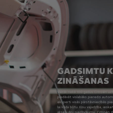
GADSIMTU 
ZINĀŠANAS
Vairāk nekā 100 gadus Citroën u
piedāvāt vislabāko pieredzi autom
eksperti visās pārstāvniecībās pi
lai kāda būtu Jūsu vajadzība, ieska
aksesuāru piedāvājumu. Citroën zī