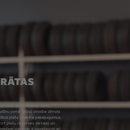
KRĀTAS
ztur savu apņemšanos Jums
ašīnu jomā. Mūsu zinošie zīmola
edāvā plaša spektra pakalpojumus,
itot plašu rezerves detaļas un
molam vienmēr ir sagatavoti arī