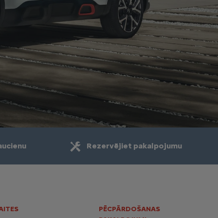
aucienu
Rezervējiet pakalpojumu
AITES
PĒCPĀRDOŠANAS