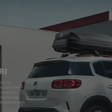
RI
toši tā
 Jūsu rīcībā ir
risinājumus
 tehnoloģiju
īkla pārstāvjiem