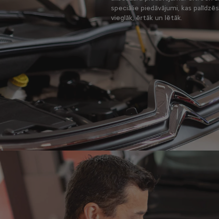
speciālie piedāvājumi, kas palīdz
vieglāk, ērtāk un lētāk.