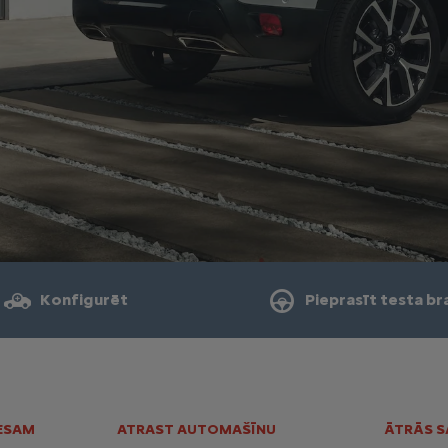
Konfigurēt
Pieprasīt testa br
ESAM
ATRAST AUTOMAŠĪNU
ĀTRĀS S