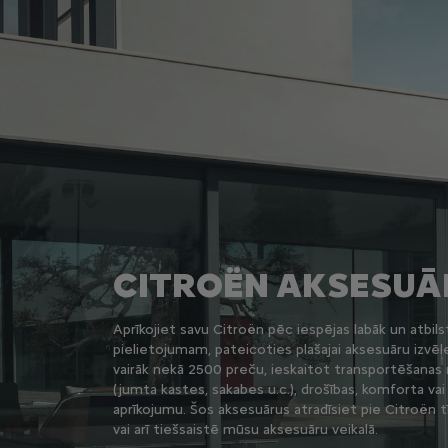
CITROËN AKSESUĀ
Aprīkojiet savu Citroën pēc iespējas labāk un atbils
pielietojumam, pateicoties plašajai aksesuāru izvēlei!
vairāk nekā 2500 preču, ieskaitot transportēšanas 
(jumta kastes, sakabes u.c.), drošības, komforta vai
aprīkojumu. Šos aksesuārus atradīsiet pie Citroën t
vai arī tiešsaistē mūsu aksesuāru veikalā.