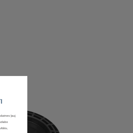
I
datnes ļauj
uzlabo
ltātu,