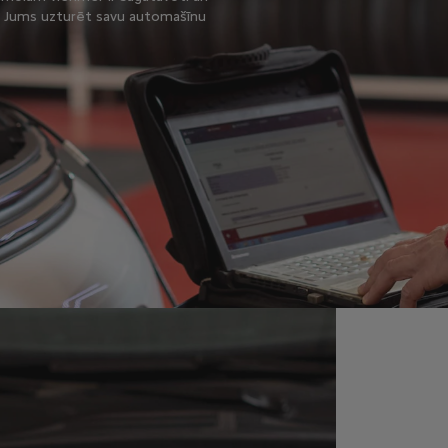
ēs Jums uzturēt savu automašīnu