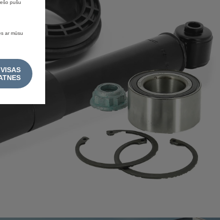
trešo pušu
ies ar mūsu
 VISAS
ATNES