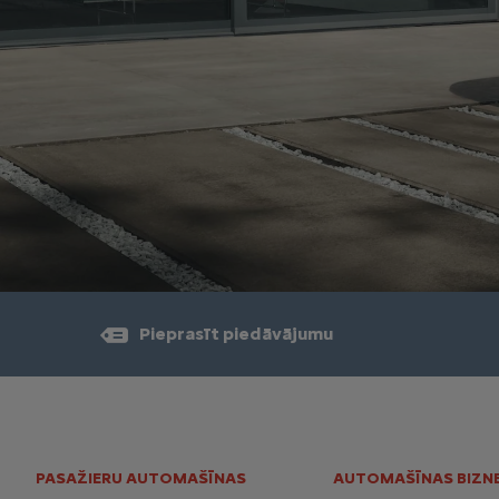
Pieprasīt piedāvājumu
PASAŽIERU AUTOMAŠĪNAS
AUTOMAŠĪNAS BIZN