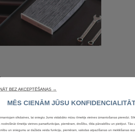
S
NĀT BEZ AKCEPTĒŠANAS →
S
MĒS CIENĀM JŪSU KONFIDENCIALITĀT
U
zmantojam sīkdatnes, lai sniegtu Jums vislabāko mūsu tīmekļa vietnes izmantošanas pieredzi. Sīk
S
nodrošināt tīmekļa vietnes pamatfunkcijas, piemēram, drošību, tīkla pārvaldību un piekļuvi. Tās 
jamību un sniegumu ar dažāda veida funkciju, piemēram, valodas atpazīšanas un meklēšanas rezu