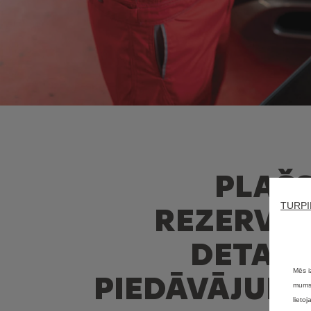
PLAŠ
TURPI
REZERVE
DETAĻ
Mēs i
PIEDĀVĀJUM
mums 
lieto