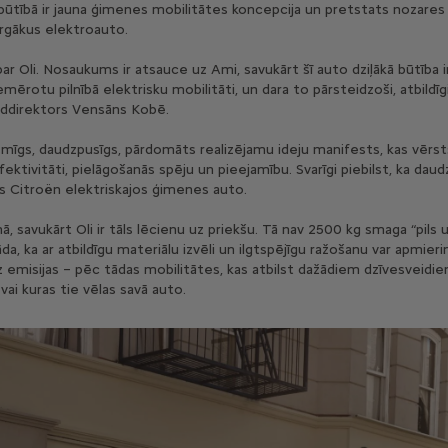
ā būtībā ir jauna ģimenes mobilitātes koncepcija un pretstats nozares
rgākus elektroauto.
 Oli. Nosaukums ir atsauce uz Ami, savukārt šī auto dziļākā būtība ir 
emērotu pilnībā elektrisku mobilitāti, un dara to pārsteidzoši, atbildīg
ilddirektors Vensāns Kobē.
smīgs, daudzpusīgs, pārdomāts realizējamu ideju manifests, kas vērst
efektivitāti, pielāgošanās spēju un pieejamību. Svarīgi piebilst, ka da
s Citroën elektriskajos ģimenes auto.
nā, savukārt Oli ir tāls lēcienu uz priekšu. Tā nav 2500 kg smaga “pils 
a, ka ar atbildīgu materiālu izvēli un ilgtspējīgu ražošanu var apmierin
 emisijas – pēc tādas mobilitātes, kas atbilst dažādiem dzīvesveidiem
 vai kuras tie vēlas savā auto.