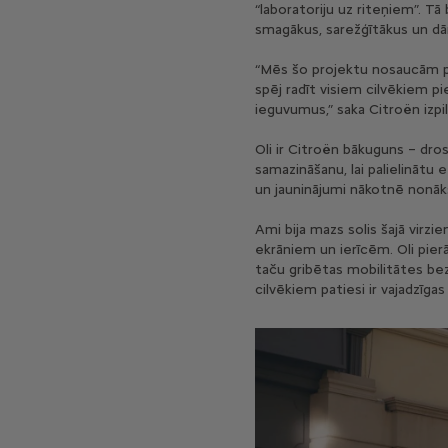
“laboratoriju uz riteņiem”. T
smagākus, sarežģītākus un dā
“Mēs šo projektu nosaucām par
spēj radīt visiem cilvēkiem pi
ieguvumus,” saka Citroën izp
Oli ir Citroën bākuguns – dro
samazināšanu, lai palielinātu 
un jauninājumi nākotnē nonāk
Ami bija mazs solis šajā virzie
ekrāniem un ierīcēm. Oli pierād
taču gribētas mobilitātes bez
cilvēkiem patiesi ir vajadzīgas