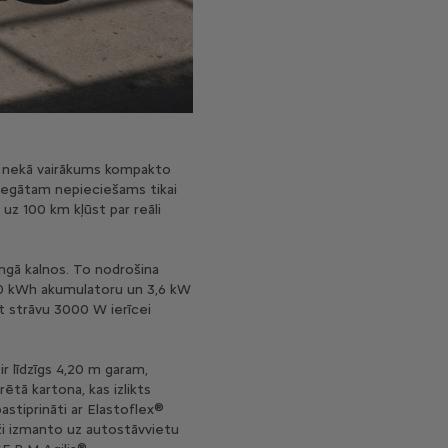
āks nekā vairākums kompakto
gregātam nepieciešams tikai
uz 100 km kļūst par reāli
ingā kalnos. To nodrošina
 40 kWh akumulatoru un 3,6 kW
āt strāvu 3000 W ierīcei
 ir līdzīgs 4,20 m garam,
tā kartona, kas izlikts
astiprināti ar Elastoflex®
eži izmanto uz autostāvvietu