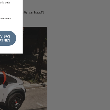
trešo pušu
ņi, tāpēc braucēji var baudīt
ies ar mūsu
 VISAS
ATNES