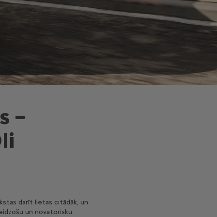
s –
li
stas darīt lietas citādāk, un
steidzošu un novatorisku