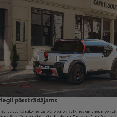
viegli pārstrādājams
mīgi parāda, kā nākotnē tas plāno palielināt likmes ģimenes mobilit
u patēriņu Citroën pārdomā katru detaļu. Tas ļauj radīt patīkamus auto