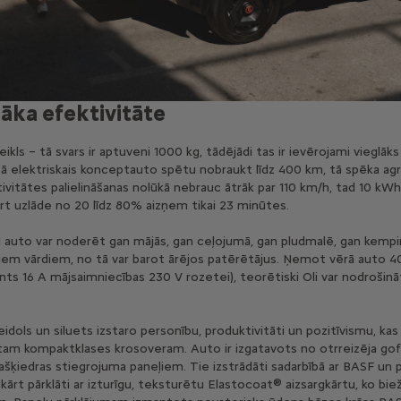
lāka efektivitāte
ikls – tā svars ir aptuveni 1000 kg, tādējādi tas ir ievērojami viegl
nībā elektriskais konceptauto spētu nobraukt līdz 400 km, tā spēka a
vitātes palielināšanas nolūkā nebrauc ātrāk par 110 km/h, tad 10 kWh 
rt uzlāde no 20 līdz 80% aizņem tikai 23 minūtes.
laši auto var noderēt gan mājās, gan ceļojumā, gan pludmalē, gan kemp
itiem vārdiem, no tā var barot ārējos patērētājus. Ņemot vērā auto
ents 16 A mājsaimniecības 230 V rozetei), teorētiski Oli var nodrošin
veidols un siluets izstaro personību, produktivitāti un pozitīvismu, kas
tam kompaktklases krosoveram. Auto ir izgatavots no otrreizēja gofrē
lašķiedras stiegrojuma paneļiem. Tie izstrādāti sadarbībā ar BASF un p
kārt pārklāti ar izturīgu, teksturētu Elastocoat® aizsargkārtu, ko bi