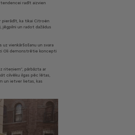
 tendencei radīt aizvien
pierādīt, ka tikai Citroën
i, jēgpilni un radot dažādus
s uz vienkāršošanu un svara
udzi Oli demonstrētie koncepti
uz riteņiem”, pārbāzta ar
āt cilvēku ilgas pēc lētas,
 un ietver lietas, kas