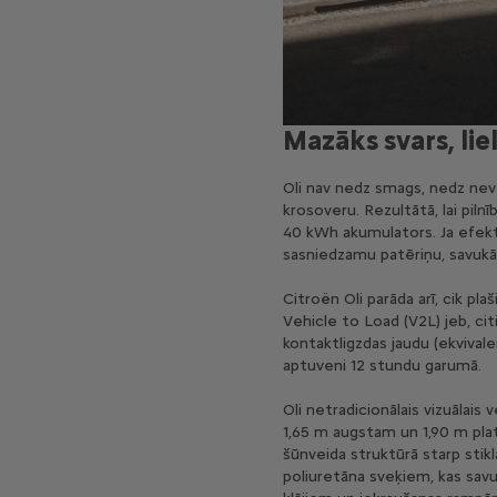
Mazāks svars, lie
Oli nav nedz smags, nedz neve
krosoveru. Rezultātā, lai pil
40 kWh akumulators. Ja efekti
sasniedzamu patēriņu, savukā
Citroën Oli parāda arī, cik p
Vehicle to Load (V2L) jeb, c
kontaktligzdas jaudu (ekvival
aptuveni 12 stundu garumā.
Oli netradicionālais vizuālais 
1,65 m augstam un 1,90 m pla
šūnveida struktūrā starp stik
poliuretāna sveķiem, kas savu