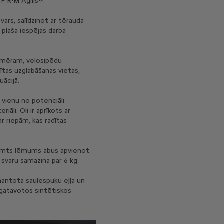
F R-M Agilis®.
 svars, salīdzinot ar tērauda
 plaša iespējas darba
iemēram, velosipēdu
ītas uzglabāšanas vietas,
ācijā.
r vienu no potenciāli
iāli. Oli ir aprīkots ar
ar riepām, kas radītas
ieņemts lēmums abus apvienot.
 svaru samazina par 6 kg.
zmantota saulespuķu eļļa un
izgatavotos sintētiskos