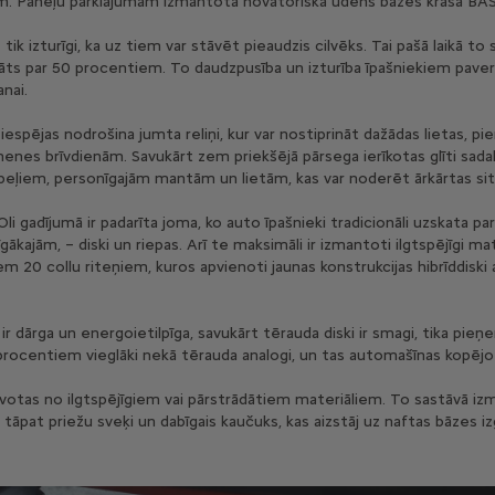
m. Paneļu pārklājumam izmantota novatoriska ūdens bāzes krāsa BAS
i – tik izturīgi, ka uz tiem var stāvēt pieaudzis cilvēks. Tai pašā laikā to
nāts par 50 procentiem. To daudzpusība un izturība īpašniekiem paver
nai.
espējas nodrošina jumta reliņi, kur var nostiprināt dažādas lietas, p
enes brīvdienām. Savukārt zem priekšējā pārsega ierīkotas glīti sadal
beļiem, personīgajām mantām un lietām, kas var noderēt ārkārtas situ
li gadījumā ir padarīta joma, ko auto īpašnieki tradicionāli uzskata pa
kajām, – diski un riepas. Arī te maksimāli ir izmantoti ilgtspējīgi mater
em 20 collu riteņiem, kuros apvienoti jaunas konstrukcijas hibrīddiski 
 ir dārga un energoietilpīga, savukārt tērauda diski ir smagi, tika p
15 procentiem vieglāki nekā tērauda analogi, un tas automašīnas kopējo
atavotas no ilgtspējīgiem vai pārstrādātiem materiāliem. To sastāvā i
m, tāpat priežu sveķi un dabīgais kaučuks, kas aizstāj uz naftas bāzes 