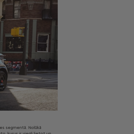
ātes segmentā. Nolūkā
, kurus ir viegli lietot un