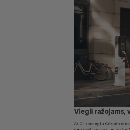
Viegli ražojams, 
Ar Oli konceptu Citroën dros
samazināt resursu un materiāl