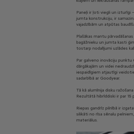
klājiem un iekraušanas rampā
Paneļi ir ļoti viegli un izturīg
jumta konstrukciju, ir samazi
vajadzībām un atpūtas baudīša
Plašākas mantu pārvadāšanas i
bagāžnieku un jumta kasti ģim
tostarp nodalījumi uzlādes ka
Par galveno inovāciju punktu O
dārgākajām un videi nedraudzīgā
iespaidīgiem atjautīgi veidoti
sadarbībā ar Goodyear.
Tā kā alumīnija disku ražošana
Rezultātā hibrīddiski ir par 
Riepas gandrīz pilnībā ir izg
silikāti no rīsa sēnalu pelnie
materiālus.