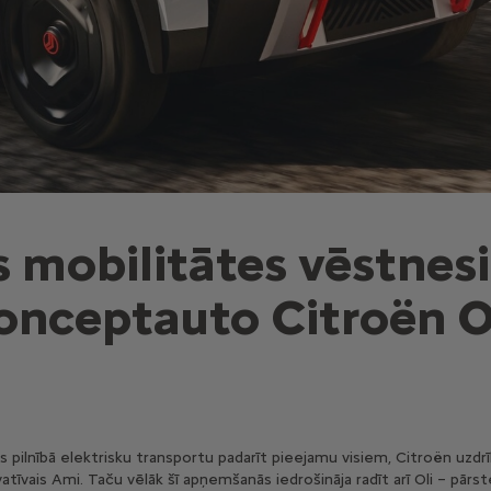
 mobilitātes vēstnesi
konceptauto Citroën O
pilnībā elektrisku transportu padarīt pieejamu visiem, Citroën uzdrīk
atīvais Ami. Taču vēlāk šī apņemšanās iedrošināja radīt arī Oli – pār