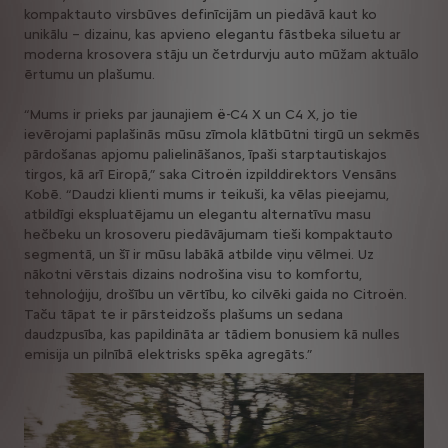
kompaktauto virsbūves definīcijām un piedāvā kaut ko
unikālu – dizainu, kas apvieno elegantu fāstbeka siluetu ar
moderna krosovera stāju un četrdurvju auto mūžam aktuālo
ērtumu un plašumu.
“Mums ir prieks par jaunajiem ë-C4 X un C4 X, jo tie
ievērojami paplašinās mūsu zīmola klātbūtni tirgū un sekmēs
pārdošanas apjomu palielināšanos, īpaši starptautiskajos
tirgos, kā arī Eiropā,” saka Citroën izpilddirektors Vensāns
Kobē. “Daudzi klienti mums ir teikuši, ka vēlas pieejamu,
atbildīgi ekspluatējamu un elegantu alternatīvu masu
hečbeku un krosoveru piedāvājumam tieši kompaktauto
segmentā, un šī ir mūsu labākā atbilde viņu vēlmei. Uz
nākotni vērstais dizains nodrošina visu to komfortu,
tehnoloģiju, drošību un vērtību, ko cilvēki gaida no Citroën.
Taču tāpat te ir pārsteidzošs plašums un sedana
daudzpusība, kas papildināta ar tādiem bonusiem kā nulles
emisija un pilnībā elektrisks spēka agregāts.”