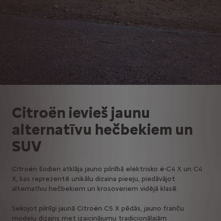
Citroën ievieš jaunu
alternatīvu hečbekiem un
SUV
Citroën šodien atklāja jauno pilnībā elektrisko ë-C4 X un C4
X, kas reprezentē unikālu dizaina pieeju, piedāvājot
alternatīvu hečbekiem un krosoveriem vidējā klasē.
Sekojot pilnīgi jaunā Citroën C5 X pēdās, jauno franču
modeļu dizains met izaicinājumu tradicionālajām