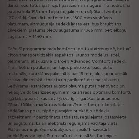
darba rezultātus īpaši izjūt pasažieri aizmugurē. To nodrošina
patiesi liela 198 mm telpa ceļgaliem un slīpāka atzveltne
(27 grādi). Savukārt, pateicoties 1800 mm virsbūves
platumam, aizmugurējā sēdeklī līdzās ērti būs braukt trīs
cilvēkiem: platums plecu augstumā ir 1366 mm, bet elkoņu
augstumā – 1440 mm.
Taču šī programma rada komfortu ne tikai aizmugurē, bet arī
citos transportlīdzekļa aspektos. Jaunos modeļus izceļ,
piemēram, ekskluzīvie Citroën Advanced Comfort sēdekļi.
Tie ir lieli un patīkami, un tajos pielietots īpašs putu
materiāls, kura slānis palielināts par 15 mm, plus tie ir unikāli
ar savu dinamiskā atbalsta un patīkamā dizaina salikumu.
Sēdvirsmā iestrādātās augsta blīvuma putas nenoveco un
neļauj veidoties izsēdējumiem, kā arī rada optimālu komfortu
ilgā laika posmā, kas sevišķi svarīgi ir garākos braucienos.
Tāpat tālākos maršrutos liela nozīme ir tam, cik korekta ir
sēdēšanas poza, tāpēc platajām priekšējo sēdekļu
atzveltnēm ir pastiprināts atbalsts, regulējama jostasvieta
un augstums, kā arī elektriski regulējama vadītāja vieta.
Plašos aizmugurējos sēdekļus var apsildīt, savukārt
priekšējos var apsildīt un aprīkot ar masāžas funkciju –