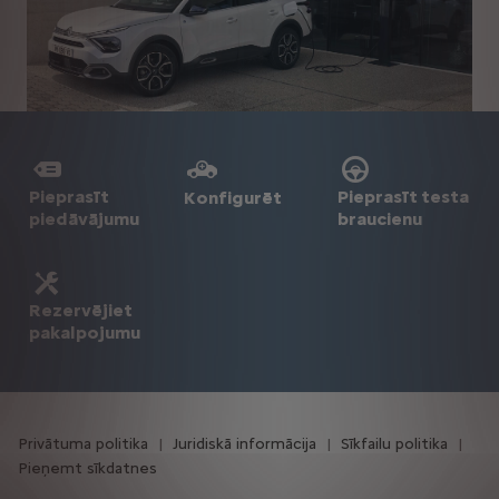
Pieprasīt
Pieprasīt testa
Konfigurēt
piedāvājumu
braucienu
Rezervējiet
pakalpojumu
Privātuma politika
Juridiskā informācija
Sīkfailu politika
Pieņemt sīkdatnes