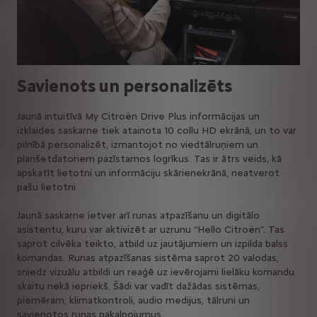
Savienots un personalizēts
Jaunā intuitīvā My Citroën Drive Plus informācijas un
izklaides saskarne tiek atainota 10 collu HD ekrānā, un to var
pilnībā personalizēt, izmantojot no viedtālruņiem un
planšetdatoriem pazīstamos logrīkus. Tas ir ātrs veids, kā
apskatīt lietotni un informāciju skārienekrānā, neatverot
pašu lietotni.
Jaunā saskarne ietver arī runas atpazīšanu un digitālo
asistentu, kuru var aktivizēt ar uzrunu “Hello Citroën”. Tas
saprot cilvēka teikto, atbild uz jautājumiem un izpilda balss
komandas. Runas atpazīšanas sistēma saprot 20 valodas,
sniedz vizuālu atbildi un reaģē uz ievērojami lielāku komandu
skaitu nekā iepriekš. Šādi var vadīt dažādas sistēmas,
piemēram, klimatkontroli, audio medijus, tālruni un
savienotos runas pakalpojumus.