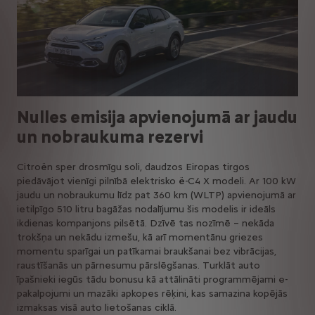
Nulles emisija apvienojumā ar jaudu
un nobraukuma rezervi
Citroën sper drosmīgu soli, daudzos Eiropas tirgos
piedāvājot vienīgi pilnībā elektrisko ë-C4 X modeli. Ar 100 kW
jaudu un nobraukumu līdz pat 360 km (WLTP) apvienojumā ar
ietilpīgo 510 litru bagāžas nodalījumu šis modelis ir ideāls
ikdienas kompanjons pilsētā. Dzīvē tas nozīmē – nekāda
trokšņa un nekādu izmešu, kā arī momentānu griezes
momentu sparīgai un patīkamai braukšanai bez vibrācijas,
raustīšanās un pārnesumu pārslēgšanas. Turklāt auto
īpašnieki iegūs tādu bonusu kā attālināti programmējami e-
pakalpojumi un mazāki apkopes rēķini, kas samazina kopējās
izmaksas visā auto lietošanas ciklā.