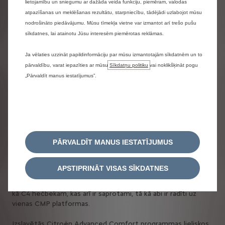
lietojamību un sniegumu ar dažāda veida funkciju, piemēram, valodas
atpazīšanas un meklēšanas rezultātu, starpniecību, tādējādi uzlabojot mūsu
nodrošināto piedāvājumu. Mūsu tīmekļa vietne var izmantot arī trešo pušu
sīkdatnes, lai atainotu Jūsu interesēm piemērotas reklāmas.
Ja vēlaties uzzināt papildinformāciju par mūsu izmantotajām sīkdatnēm un to
pārvaldību, varat iepazīties ar mūsu
Sīkdatņu politiku
vai noklikšķināt pogu
„Pārvaldīt manus iestatījumus”.
Moderns komforts
PĀRVALDĪT MANUS IESTATĪJUMUS
Ar 4600 mm garumu jaunie ë-C4 X un C4 X precīzi iekļaujas
APSTIPRINĀT VISAS SĪKDATNES
Citroën klāstā starp C4 hečbeku, kura garums ir 4360 mm,
un C5 X ar 4800 mm. Garenbāze ir 2670 mm, tātad tāda pati
kā C4 hečbekam, kas arī ir saprotami, tā kā abi ir radīti uz
vienas CMP platformas.
Izslavētās Citroën Advanced Comfort programmas lieliskos