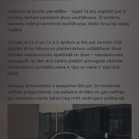
Uzlabota arī profilu pārvaldība – tagad tā ļauj saglabāt pat 8
profilus, katram paredzot divus viedtālruņus. Šī sistēma
bezvadu režīmā identificē viedtālruņus, līdzko braucēji iekāpj
mašīnā.
Citroën ë-C4 X un C4 X ir aprīkoti ar līdz pat četrām USB
ligzdām ērtai tālruņu un planšetdatoru uzlādēšanai: divas
atrodas viduskonsoles apakšdaļā un divas – viduskonsoles
aizmugurē, lai tām ērti varētu piekļūt aizmugurē sēdošie.
Katrā vietā ir uzstādīta viena A tipa un viena C tipa USB
ligzda.
Jaunajos automobiļos ir pieejamas līdz pat 20 modernās
vadītāja palīgsistēmas, kas palielina drošību un gan vadītāja,
gan pasažieru vietās laikam ļauj ritēt ievērojami patīkamāk.