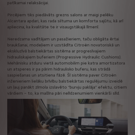
patīkamai relaksācijai.
Pircējiem tiks piedāvāts grezns salons ar maigi pelēku
Alcantara apdari, kas rada siltuma un komforta sajūtu, kā arī
apliecina, ka kvalitāte te ir visaugstākajā līmenī.
Neredzama vadītājam un pasažieriem, taču obligāta ērtai
braukšanai, modeļiem ir uzstādīta Citroën novatoriskā un
ekskluzīvā balstiekārtas sistēma ar progresīvajiem
hidrauliskajiem buferiem (Progressive Hydraulic Cushions).
Mehānisku atduru vietā automobilim pie katra amortizatora
un atsperes ir pa pārim hidraulisko buferu, kas strādā
saspiešanas un atsitiena fāzē. Šī sistēma paver Citroën
inženieriem lielāku brīvību balstiekārtas regulējumu izveidē
un ļauj panākt zīmola izslavēto “burvju paklāja” efektu, citiem
vārdiem – to, ka mašīna pāri nelīdzenumiem vienkārši slīd.