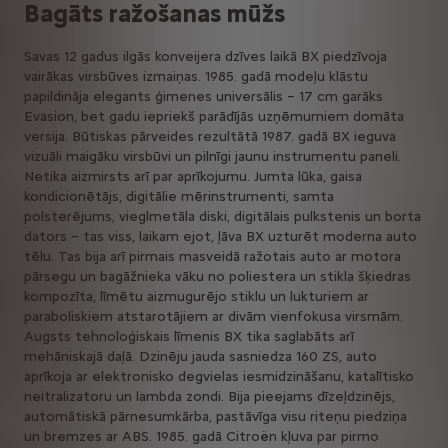
Bagāts ražošanas mūžs
Savas 12 gadus ilgās konveijera dzīves laikā BX piedzīvoja
vairākas virsbūves izmaiņas. 1985. gadā modeļu klāstu
papildināja elegants ģimenes universālis – 17 cm garāks
Evasion, bet gadu iepriekš parādījās uzņēmumiem domāta
versija. Būtiskas pārveides rezultātā 1987. gadā BX ieguva
vizuāli maigāku virsbūvi un pilnīgi jaunu instrumentu paneli.
Netika aizmirsts arī par aprīkojumu. Jumta lūka, gaisa
kondicionētājs, digitālie mērinstrumenti, samta
polsterējums, vieglmetāla diski, digitālais pulkstenis un borta
dators – tas viss, laikam ejot, ļāva BX uzturēt moderna auto
tēlu. Tas bija arī pirmais masveidā ražotais auto ar motora
pārsegu un bagāžnieka vāku no poliestera un stikla šķiedras
kompozīta, līmētu aizmugurējo stiklu un lukturiem ar
paraboliskiem atstarotājiem ar divām vienfokusa virsmām.
Augsts tehnoloģiskais līmenis BX tika saglabāts arī
mehāniskajā daļā. Dzinēju jauda sasniedza 160 ZS, auto
aprīkoja ar elektronisko degvielas iesmidzināšanu, katalītisko
neitralizatoru un lambda zondi. Bija pieejams dīzeļdzinējs,
automātiskā pārnesumkārba, pastāvīga visu riteņu piedziņa
un bremzes ar ABS. 1985. gadā Citroën kļuva par pirmo