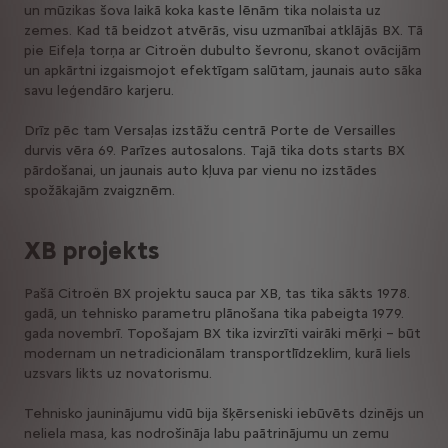
un mūzikas šova laikā koka kaste lēnām tika nolaista uz
zemes. Kad tā beidzot atvērās, visu uzmanībai atklājās BX. Tā
pie Eifeļa torņa ar Citroën dubulto ševronu, skanot ovācijām
un apkārtni izgaismojot efektīgam salūtam, jaunais auto sāka
savu leģendāro karjeru.
Drīz pēc tam Versaļas izstāžu centrā Porte de Versailles
durvis vēra 69. Parīzes autosalons. Tajā tika dots starts BX
pārdošanai, un jaunais auto kļuva par vienu no izstādes
spožākajām zvaigznēm.
XB projekts
Pašā Citroën BX projektu sauca par XB, tas tika sākts 1978.
gadā, un tehnisko parametru plānošana tika pabeigta 1979.
gada novembrī. Topošajam BX tika izvirzīti vairāki mērķi – būt
modernam un netradicionālam transportlīdzeklim, kurā liels
uzsvars likts uz novatorismu.
Tehnisko jauninājumu vidū bija šķērseniski iebūvēts dzinējs un
neliela masa, kas nodrošināja labu paātrinājumu un zemu