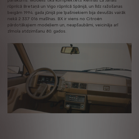
panākums. Modelis tika komplektēts Rennas La Janais
rūpnīcā Bretaņā un Vigo rūpnīcā Spānijā, un līdz ražošanas
beigām 1994. gada jūnijā pie īpašniekiem bija devušās vairāk
nekā 2 337 016 mašīnas. BX ir viens no Citroën
pārdotākajiem modeļiem un, neapšaubāmi, veicināja arī
zīmola atdzimšanu 80. gados.