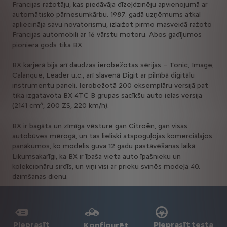
Francijas ražotāju, kas piedāvāja dīzeļdzinēju apvienojumā ar
automātisko pārnesumkārbu. 1987. gadā uzņēmums atkal
apliecināja savu novatorismu, izlaižot pirmo masveidā ražoto
Francijas automobili ar 16 vārstu motoru. Abos gadījumos
pioniera gods tika BX.
BX karjerā bija arī daudzas ierobežotas sērijas – Tonic, Image,
Calanque, Leader u.c., arī slavenā Digit ar pilnībā digitālu
instrumentu paneli. Ierobežotā 200 eksemplāru versijā pat
tika izgatavota BX 4TC B grupas sacīkšu auto ielas versija
3
(2141 cm
, 200 ZS, 220 km/h).
BX ir bagāta un zīmīga vēsture gan Citroën, gan visas
autobūves mērogā, un tas lieliski atspoguļojas komerciālajos
panākumos, ko modelis guva 12 gadu pastāvēšanas laikā.
Likumsakarīgi, ka BX ir īpaša vieta auto īpašnieku un
kolekcionāru sirdīs, un viņi visi ar prieku svinēs modeļa 40.
dzimšanas dienu.
Pieprasīt
Pieprasīt testa
Konfigurēt