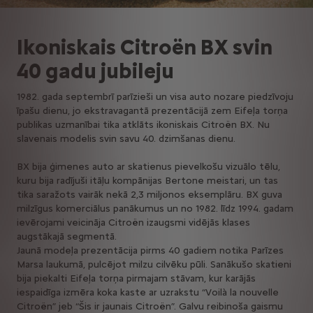
Ikoniskais Citroën BX svin
40 gadu jubileju
1982. gada septembrī parīzieši un visa auto nozare piedzīvoju
īpašu dienu, jo ekstravagantā prezentācijā zem Eifeļa torņa
publikas uzmanībai tika atklāts ikoniskais Citroën BX. Nu
slavenais modelis svin savu 40. dzimšanas dienu.
BX bija ģimenes auto ar skatienus pievelkošu vizuālo tēlu,
kuru bija radījuši itāļu kompānijas Bertone meistari, un tas
tika saražots vairāk nekā 2,3 miljonos eksemplāru. BX guva
milzīgus komerciālus panākumus un no 1982. līdz 1994. gadam
ievērojami veicināja Citroën izaugsmi vidējās klases
augstākajā segmentā.
Jaunā modeļa prezentācija pirms 40 gadiem notika Parīzes
Marsa laukumā, pulcējot milzu cilvēku pūli. Sanākušo skatieni
bija piekalti Eifeļa torņa pirmajam stāvam, kur karājās
iespaidīga izmēra koka kaste ar uzrakstu “Voilà la nouvelle
Citroën” jeb “Šis ir jaunais Citroën”. Galvu reibinoša gaismu