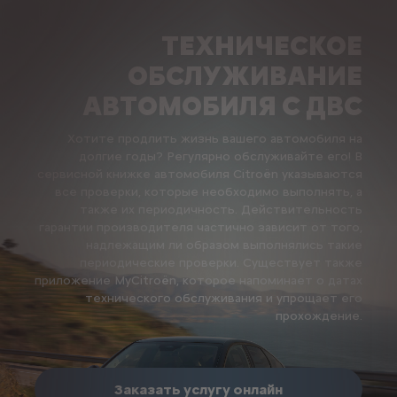
ТЕХНИЧЕСКОЕ
ОБСЛУЖИВАНИЕ
АВТОМОБИЛЯ С ДВС
Хотите продлить жизнь вашего автомобиля на
долгие годы? Регулярно обслуживайте его! В
сервисной книжке автомобиля Citroën указываются
все проверки, которые необходимо выполнять, а
также их периодичность. Действительность
гарантии производителя частично зависит от того,
надлежащим ли образом выполнялись такие
периодические проверки. Существует также
приложение MyCitroën, которое напоминает о датах
технического обслуживания и упрощает его
прохождение.
Заказать услугу онлайн