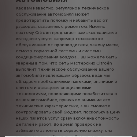
Как вам известно, регулярное техническое
обслуживание автомобиля может
предотвратить поломку и избавить вас от
расходов, связанных с ремонтом. Именно
поэтому Citroën предлагает вам эксклюзивные
выгодные услуги, например техническое
обслуживание от производителя, замену масла,
осмотр тормозной системы и системы
кондиционирования воздуха... Вы можете быть
уверены в том, что сеть мастерских Citroën
выполнит техническое обслуживание вашего
автомобиля надлежащим образом, ведь мы
обладаем необходимыми навыками, знаниями и
опытом и оснащены специальными
технологиями, позволяющими позаботиться о
вашем автомобиле, приняв во внимание его
технические характеристики, а вы сможете
контролировать свой бюджет, поскольку в цену
наших пакетов услуг сразу включена стоимость
деталей и работ. Во время проверок не
забывайте заполнять сервисную книжку: она
сослужит вам добрую службу при выкупе