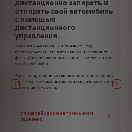
дистанционно запирать и
И
отпирать свой автомобиль
э
с помощью
у
м
дистанционного
и
управления.
д
И если ты не можешь вспомнить, где
E
припарковались, ты также можешь включить
фары и/или активировать сигнал твоего Citroën,
рь
Не
чтобы его найти.
с
за
ег
Если ты предпочитаешь звуковое оповещение,
лю
ты также можешь активировать звуковой сигнал
та
Назад
Далее
твоего автомобиля.
вр
пр
о
сп
ба
пр
Управляй своим автомобилем
удаленно
На
по