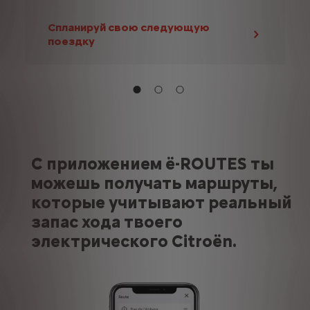
Спланируй свою следующую
поездку
С приложением ë-ROUTES ты
можешь получать маршруты,
которые учитывают реальный
запас хода твоего
электрического Citroën.