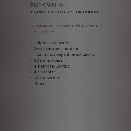
Включено
в цену твоего автомобиля
Нажми на ссылки ниже, чтобы получить
обзор функций.
Telemaintenance
Электронная книга по
техническому обслуживанию
! Ты автоматически получаешь уведомление, если срабатывает
SOS и помощь
ë-Remote Control
ë-Coaching
Mirror Screen
Игры