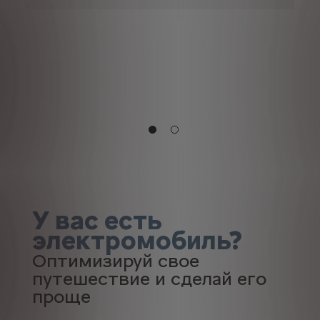
за
ко
эл
У вас есть
электромобиль?
Оптимизируй свое
путешествие и сделай его
проще