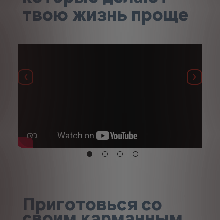
твою жизнь проще
Назад
Далее
Приготовься со
своим карманным