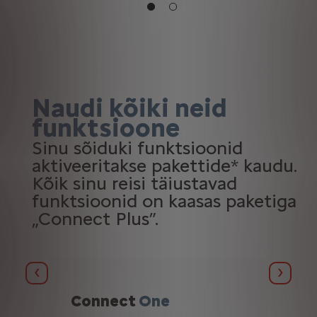
Naudi kõiki neid
funktsioone
Sinu sõiduki funktsioonid
aktiveeritakse pakettide* kaudu.
Kõik sinu reisi täiustavad
funktsioonid on kaasas paketiga
„Connect Plus”.
Назад
Далее
Connect
One