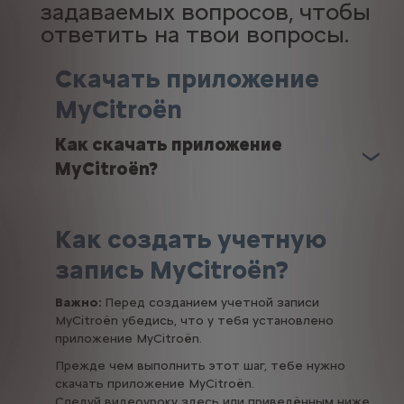
задаваемых вопросов, чтобы
ответить на твои вопросы.
Скачать приложение
MyCitroën
Как скачать приложение
MyCitroën?
Как создать учетную
запись MyCitroën?
Важно:
Перед созданием учетной записи
MyCitroën убедись, что у тебя установлено
приложение MyCitroën.
Прежде чем выполнить этот шаг, тебе нужно
скачать приложение MyCitroën.
Следуй
видеоуроку
здесь или приведённым ниже