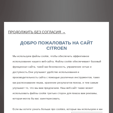
ПРОДОЛЖИТЬ БЕЗ СОГЛАСИЯ →
ДОБРО ПОЖАЛОВАТЬ НА САЙТ
CITROEN
Мы используем файлы cookie, чтобы обеспечить эффективное
использование нашего веб-сайта. Файлы cookie обеспечивают базовый
функционал сайта, такой как безопасность, управление сетью и
доступность.Они улучшают удобство использования и
производительность сайта с помощью различных инструментов, таких
как распознавание языка, хранение результатов поиска, и тем самым
улучшают то, что мы вам предлагаем. Наш веб-сайт также может
*
Для подключенных автомобилей, заказанных
использовать файлы cookie третьих сторон для показа вам рекламы,
после 1 июля 2023 года, Citroën предлагает
которая могла бы вас заинтересовать.
пакетное предложение подключенных услуг с
пакетами Connect ONE и Connect PLUS в
Если вы хотите узнать больше про cookies, которые мы используем и как
дополнение к другим отдельным услугам.