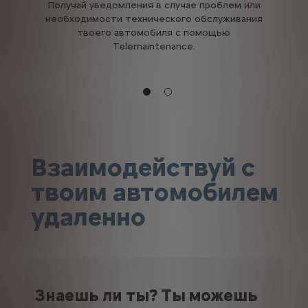
Получай уведомления в случае проблем или
необходимости технического обслуживания
твоего автомобиля с помощью
Telemaintenance.
Н
Взаимодействуй с
твоим автомобилем
удаленно
Знаешь ли ты? Ты можешь