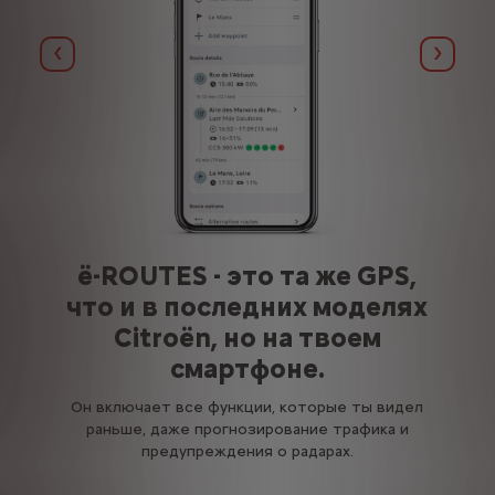
Назад
Далее
ë-ROUTES - это та же GPS,
что и в последних моделях
Citroën, но на твоем
го
смартфоне.
C
Он включает все функции, которые ты видел
раньше, даже прогнозирование трафика и
предупреждения о радарах.
и.
в