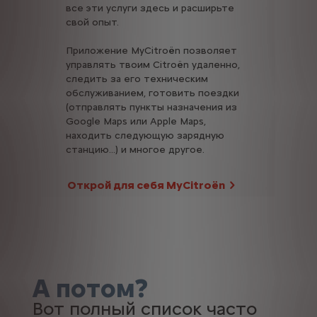
все эти услуги здесь и расширьте
свой опыт.
Приложение MyCitroën позволяет
управлять твоим Citroën удаленно,
следить за его техническим
обслуживанием, готовить поездки
(отправлять пункты назначения из
Google Maps или Apple Maps,
находить следующую зарядную
станцию...) и многое другое.
Открой для себя MyCitroën
А потом?
Вот полный список часто