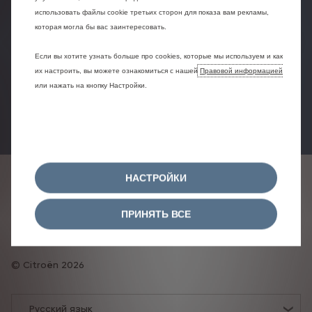
использовать файлы cookie третьих сторон для показа вам рекламы,
которая могла бы вас заинтересовать.
Заявка на
Предложения
Тест-драйв
Если вы хотите узнать больше про cookies, которые мы используем и как
сервис
их настроить, вы можете ознакомиться с нашей
Правовой информацией
или нажать на кнопку Настройки.
Найти дилера
НАСТРОЙКИ
Политика конфиденциальности
Правовая информация
ПРИНЯТЬ ВСЕ
Политика в отношении файлов cookie
Согласие на использование файлов cookie
Citroën 2026
Русский язык