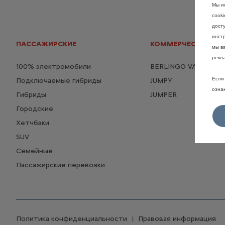
Мы и
cook
дост
инстр
ПАССАЖИРСКИЕ
КОММЕРЧЕСКИЕ
мы в
рекл
100% электромобили
BERLINGO VAN
Если 
Подключаемые гибриды
JUMPY
озна
Гибриды
JUMPER
Городские
Хетчбэки
SUV
Семейные
Пассажирские перевозки
Политика конфиденциальности
Правовая информация