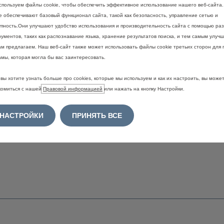
спользуем файлы cookie, чтобы обеспечить эффективное использование нашего веб-сайта
ie обеспечивают базовый функционал сайта, такой как безопасность, управление сетью и
упность.Они улучшают удобство использования и производительность сайта с помощью ра
ументов, таких как распознавание языка, хранение результатов поиска, и тем самым улучш
ПОДОБРАТЬ АВТОМОБИЛЬ
ПОЛЕЗН
ам предлагаем. Наш веб-сайт также может использовать файлы cookie третьих сторон для 
амы, которая могла бы вас заинтересовать.
Сконфигурировать
Забронир
автомобиль
вы хотите узнать больше про cookies, которые мы используем и как их настроить, вы може
Найти пу
комиться с нашей
Правовой информацией
Новые автомобили в наличии
или нажать на кнопку Настройки.
мастерс
Коммерческие автомобили в
Магазин L
наличии
НАСТРОЙКИ
ПРИНЯТЬ ВСЕ