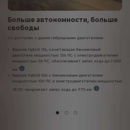
Больше автономности, больше
У
свободы
э
без
C4 доступен с двумя гибридными двигателями:
Нас
й
про
Версия Hybrid 136, сочетающая бензиновый
моб
двигатель мощностью 136 ЛС с электродвигателем
Оба
мощностью 28 ЛС, обеспечивает запас хода до 1 000
емк
вре
км
и
реж
Комб. цикл согласно WLTP.
Версия Hybrid 100 с бензиновым двигателем
при
мощностью 100 ЛС и электродвигателем мощностью
неэ
28 ЛС предлагает запас хода до 970 км
ое
Комб. цикл соглас
ргии