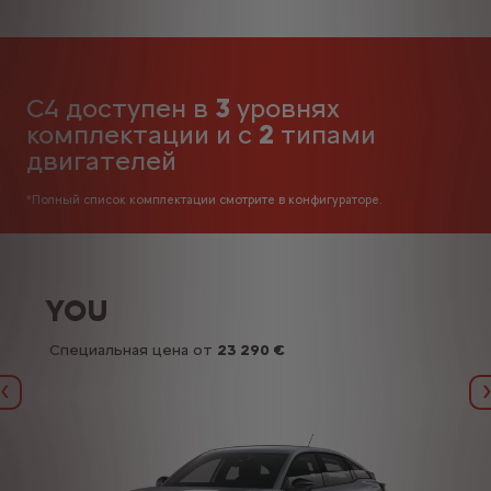
C4 доступен в
3
уровнях
комплектации и с
2
типами
двигателей
*Полный список комплектации смотрите в конфигураторе.
YOU
Специальная цена от
23 290 €
Назад