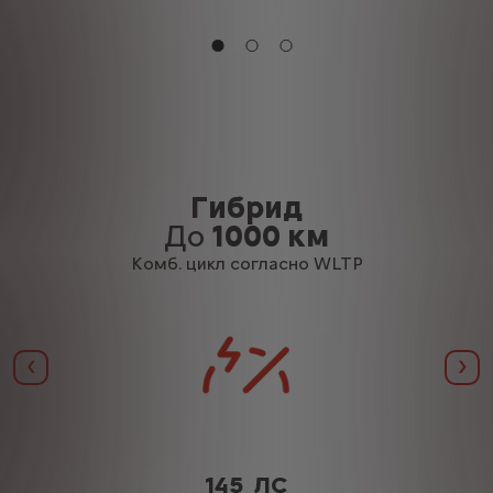
Гибрид
До
1000 км
Комб. цикл согласно WLTP
Назад
Да
145 ЛС