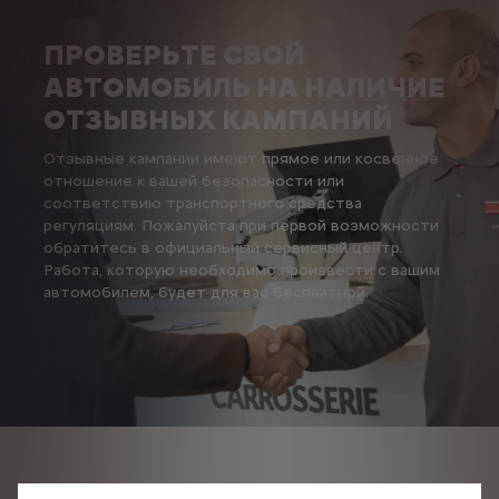
ПРОВЕРЬТЕ СВОЙ
АВТОМОБИЛЬ НА НАЛИЧИЕ
ОТЗЫВНЫХ КАМПАНИЙ
Отзывные кампании имеют прямое или косвенное
отношение к вашей безопасности или
соответствию транспортного средства
регуляциям. Пожалуйста при первой возможности
обратитесь в официальный сервисный центр.
Работа, которую необходимо произвести с вашим
автомобилем, будет для вас бесплатной.