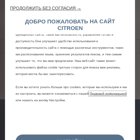
Пожалуйста, введите vin в поле
ПРОДОЛЖИТЬ БЕЗ СОГЛАСИЯ →
ниже:
ДОБРО ПОЖАЛОВАТЬ НА САЙТ
Мы используем файлы cookie, чтобы обеспечить эффективное
VIN-код (заводской идентификационный номер) вы найдете
CITROEN
использование нашего веб-сайта. Файлы cookie обеспечивают базовый
в свидетельстве о регистрации транспортного средства.
функционал сайта, такой как безопасность, управление сетью и
Он состоит из 17 знаков и начинается на
VF7
или
VR7
доступность.Они улучшают удобство использования и
производительность сайта с помощью различных инструментов, таких
как распознавание языка, хранение результатов поиска, и тем самым
улучшают то, что мы вам предлагаем. Наш веб-сайт также может
использовать файлы cookie третьих сторон для показа вам рекламы,
которая могла бы вас заинтересовать.
Если вы хотите узнать больше про cookies, которые мы используем и как
НАЧАТЬ
их настроить, вы можете ознакомиться с нашей
Правовой информацией
или нажать на кнопку Настройки.
Заявка на
Предложения
Тест-драйв
сервис